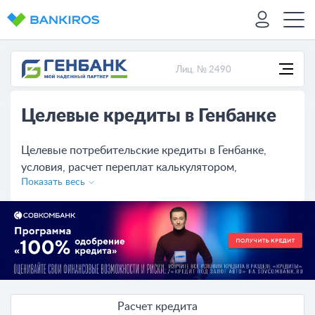
Лиц. № 2490
Целевые кредиты в Генбанке
Целевые потребительские кредиты в Генбанке,
условия, расчет переплат калькулятором,
Показать весь
предложений на сегодня - 2. Изучите условия,
сравните с кредитами других банков, оставьте
онлайн-заявку на сайте.
Расчет кредита