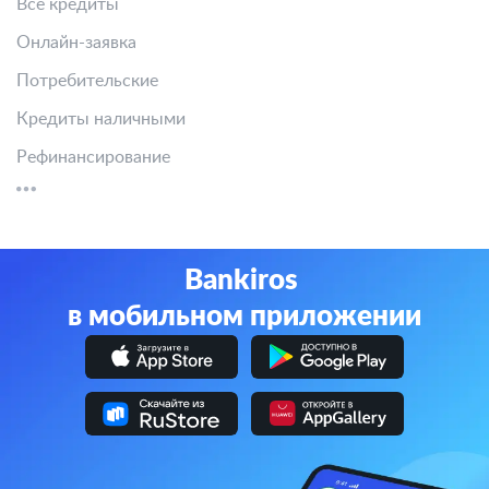
Все кредиты
Онлайн-заявка
Потребительские
Кредиты наличными
Рефинансирование
Bankiros
в мобильном приложении