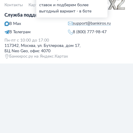
Контакты
Карта сайта
ставок и подберем более
Деятельность в IT
выгодный вариант - в боте
Служба поддержки клиентов:
support@bankiros.ru
В Max
В Телеграм
8 (800) 777-98-47
Пн-пт с 10:00 до 17:00
117342, Москва, ул. Бутлерова, дом 17,
БЦ Neo Geo, офис 4070
Банкирос.ру на Яндекс.Картах
Отписаться
ООО «АРСфин» используются
«cookie» файлы
, для индивидуализации
сервиса, с целью повышения удобства использования веб-сайта. «Cookie»
представляют собой небольшие фрагменты данных, включающие
информацию о прошлых посещениях веб-сайта. Если вы не согласны с
использованием файлов «cookie», просим изменить настройки браузера.
© 2015 - 2026 Bankiros.ru Все права защищены. При использовании
материалов гиперссылка на bankiros.ru обязательна. Содержание сайта не
является рекомендацией или офертой и носит информационно-
справочный характер.