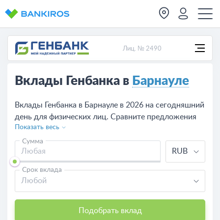
Лиц. № 2490
Вклады Генбанка в
Барнауле
Вклады Генбанка в Барнауле в 2026 на сегодняшний
день для физических лиц. Сравните предложения
Показать весь
по вкладам в Генбанке, рассчитайте доходность
калькулятором, оформите депозит на сайте или в
Сумма
RUB
одно из отделений банка в Барнауле.
Срок вклада
Любой
Подобрать вклад