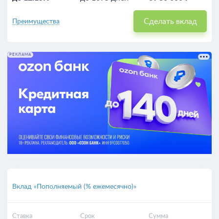
Сделать вклад
Преимущества
РЕКЛАМА
Вклад «Пополняемый (% ежемесячно)»
Ставка
Срок
Сумма