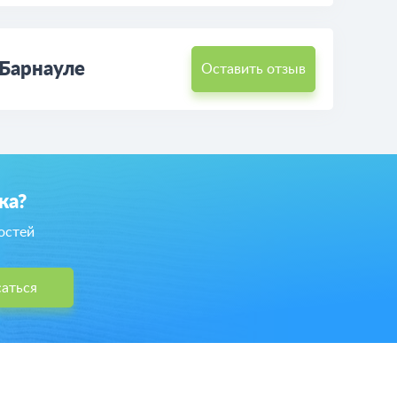
 Барнауле
Оставить отзыв
ка?
остей
аться