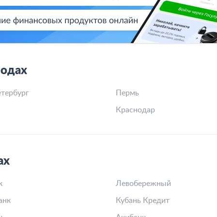
родах
тербург
Пермь
Краснодар
ах
к
Левобережный
анк
Кубань Кредит