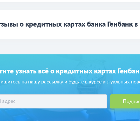
зывы о кредитных картах банка Генбанк в
тите узнать всё о кредитных картах Генбан
ишитесь на нашу рассылку и будьте в курсе актуальных нов
Подпис