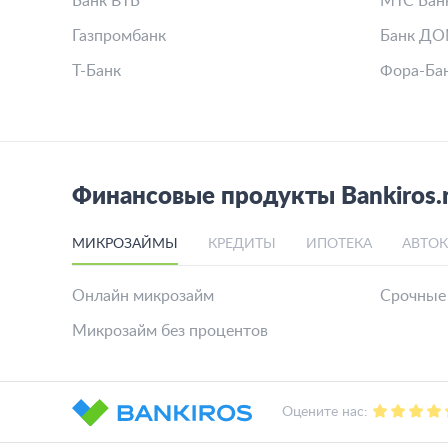
Банк ВТБ
МТС Бан
Газпромбанк
Банк ДО
Т-Банк
Фора-Ба
Финансовые продукты Bankiros.
МИКРОЗАЙМЫ
КРЕДИТЫ
ИПОТЕКА
АВТО
Онлайн микрозайм
Срочные
Микрозайм без процентов
Оцените нас: