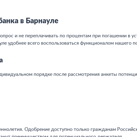
анка в Барнауле
опрос и не переплачивать по процентам при погашении в у
уле удобнее всего воспользоваться функционалом нашего п
а
дивидуальном порядке после рассмотрения анкеты потенци
шеннолетия. Одобрение доступно только гражданам Россий
станут преимуществом для потенциального держателя.