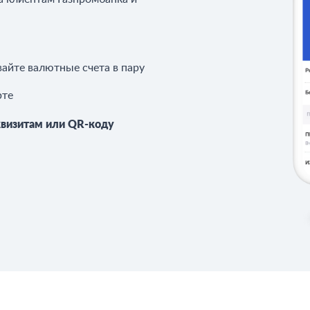
айте валютные счета в пару
рте
квизитам или QR-коду