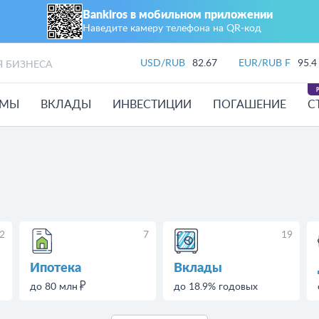
Bankiros в мобильном приложении
Наведите камеру телефона на QR‑код
USD/RUB
82.67
EUR/RUB F
95.4
Я БИЗНЕСА
ЙМЫ
ВКЛАДЫ
ИНВЕСТИЦИИ
ПОГАШЕНИЕ
С
2
7
19
Ипотека
Вклады
до 80 млн
до 18.9% годовых