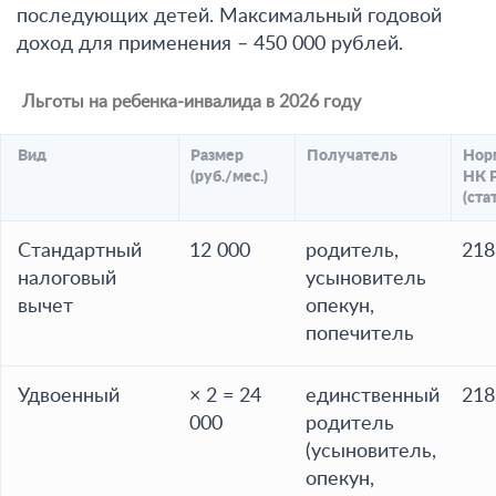
последующих детей. Максимальный годовой
доход для применения – 450 000 рублей.
Льготы на ребенка-инвалида в 2026 году
Вид
Размер
Получатель
Нор
(руб./мес.)
НК 
(ста
Стандартный
12 000
родитель,
218
налоговый
усыновитель
вычет
опекун,
попечитель
Удвоенный
× 2 = 24
единственный
218
000
родитель
(усыновитель,
опекун,