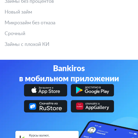
Займы без процентов
Новый займ
Микрозайм без отказа
Срочный
Займы с плохой КИ
Bankiros
в мобильном приложении