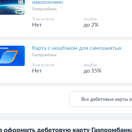
накопления»
Газпромбанк
% на остаток
кешбэк
Нет
до 2%
Карта с кешбэком для самозанятых
Газпромбанк
% на остаток
кешбэк
Нет
до 15%
Все дебетовые карты в
е оформить дебетовую карту Газпромбанк