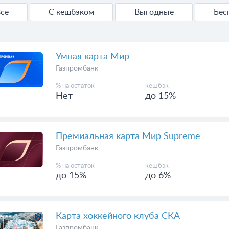
се
С кешбэком
Выгодные
Бес
Умная карта Мир
Газпромбанк
% на остаток
кешбэк
Нет
до 15%
Премиальная карта Мир Supreme
Газпромбанк
% на остаток
кешбэк
до 15%
до 6%
Карта хоккейного клуба СКА
Газпромбанк