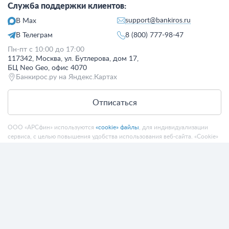
Служба поддержки клиентов:
support@bankiros.ru
В Max
В Телеграм
8 (800) 777-98-47
Пн-пт с 10:00 до 17:00
117342, Москва, ул. Бутлерова, дом 17,
БЦ Neo Geo, офис 4070
Банкирос.ру на Яндекс.Картах
Отписаться
ООО «АРСфин» используются
«cookie» файлы
, для индивидуализации
сервиса, с целью повышения удобства использования веб-сайта. «Cookie»
представляют собой небольшие фрагменты данных, включающие
информацию о прошлых посещениях веб-сайта. Если вы не согласны с
использованием файлов «cookie», просим изменить настройки браузера.
© 2015 - 2026 Bankiros.ru Все права защищены. При использовании
материалов гиперссылка на bankiros.ru обязательна. Содержание сайта не
является рекомендацией или офертой и носит информационно-
справочный характер.
ООО «АРСфин» (ИНН 7722445717, ОГРН 1187746346556) осуществляет
деятельность в области IT
, занимается разработкой и поддержанием