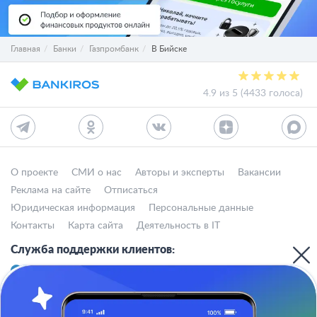
Главная
Банки
Газпромбанк
В Бийске
4.9 из 5 (4433 голоса)
О проекте
СМИ о нас
Авторы и эксперты
Вакансии
Реклама на сайте
Отписаться
Юридическая информация
Персональные данные
Контакты
Карта сайта
Деятельность в IT
Служба поддержки клиентов:
support@bankiros.ru
В Max
В Телеграм
8 (800) 777-98-47
Пн-пт с 10:00 до 17:00