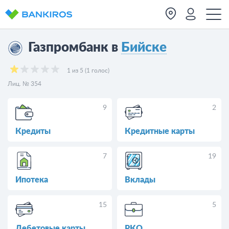
Газпромбанк в
Бийске
1 из 5 (1 голос)
Лиц. № 354
9
2
Кредиты
Кредитные карты
7
19
Ипотека
Вклады
15
5
Дебетовые карты
РКО