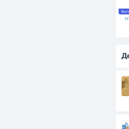
Нак
Отк
Вк
Выго
М
Д