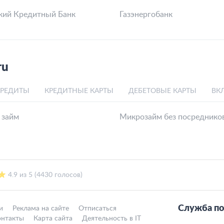
нках
 Банк
Свой Банк (бывш. Газнефтьб
к
Великие Луки банк
Банк
БЖФ Банк
анк
КАМКОМБАНК
кий Кредитный Банк
Газэнергобанк
ru
КРЕДИТЫ
КРЕДИТНЫЕ КАРТЫ
ДЕБЕТОВЫЕ КАРТЫ
ВК
 займ
Микрозайм без посреднико