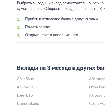
Йошкар-Ола предлагает 4 вариантов вкладов, из
под высокий процент – от 0.1 до 11 процент
в рублях или долларах;
есть депозиты с пополнением и капитализаци
Выбрать выгодный вклад самостоятельно можно с
суммы и срока. Оформить вклад очень просто, Ва
Прийти в отделение банка с документами.
Подать заявку.
Открыть счет и пополнить его.