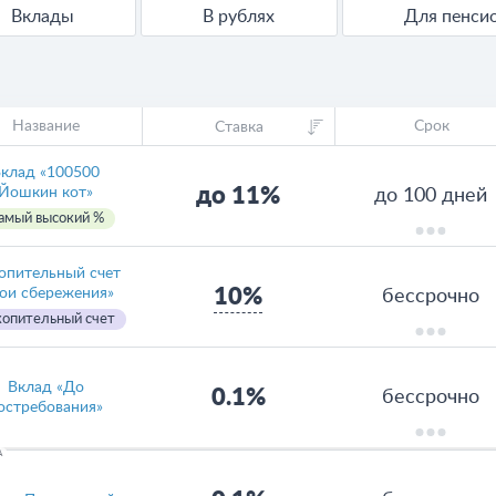
Вклады
В рублях
Для пенси
Название
Срок
Ставка
клад «100500
до 11%
Йошкин кот»
до 100 дней
амый высокий %
опительный счет
10%
ои сбережения»
бессрочно
опительный счет
Вклад «До
0.1%
бессрочно
остребования»
А