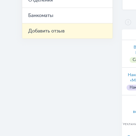
Отделения
Банкоматы
Добавить отзыв
В
С
Нак
«М
Нак
в
РЕКЛАМ