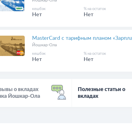
MasterCard с тарифным планом «Станд
Йошкар-Ола
кешбэк
% на остаток
Нет
Нет
МИР с тарифным планом «Стандартны
Йошкар-Ола
кешбэк
% на остаток
Нет
Нет
MasterCard с тарифным планом «Зарпл
Йошкар-Ола
кешбэк
% на остаток
Нет
Нет