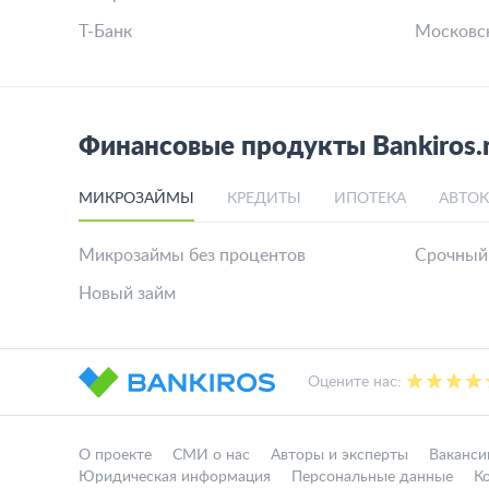
Вклады на 3 месяца в других ба
СберБанк
Абсолют
Альфа-Банк
Ozon Бан
Банк ВТБ
Ак Барс 
Газпромбанк
Совкомб
Т-Банк
Московс
Финансовые продукты Bankiros.
МИКРОЗАЙМЫ
КРЕДИТЫ
ИПОТЕКА
АВТО
Микрозаймы без процентов
Срочный
Новый займ