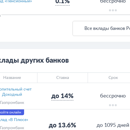
0.1%
бессрочно
ад «Пенсионный»
А
Все вклады банков Р
клады других банков
Название
Ставка
Срок