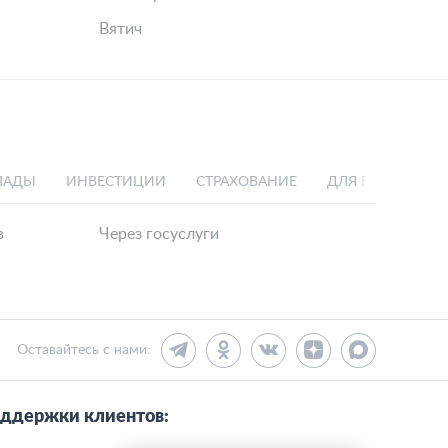
анк)
Алтынбанк
Кетовский
Дружба
Алмазэргиэнбанк
Вятич
ЛАДЫ
ИНВЕСТИЦИИ
СТРАХОВАНИЕ
ДЛЯ БИЗНЕСА
в
Через госуслуги