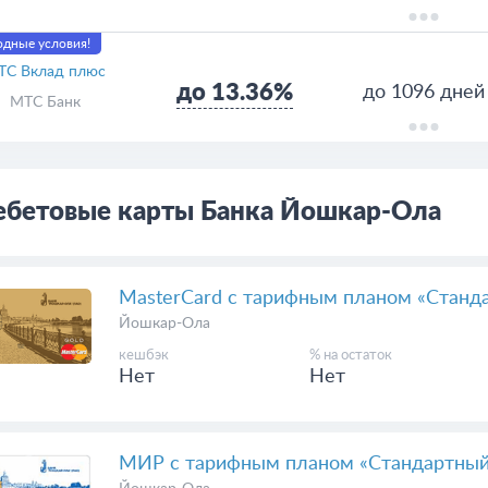
опительный счет
Доходный
до 14%
бессрочно
Газпромбанк
ройте онлайн
лад «В Плюсе»
до 13.6%
до 1095 дней
Газпромбанк
дные условия!
ТС Вклад плюс
до 13.36%
до 1096 дней
МТС Банк
ебетовые карты Банка Йошкар-Ола