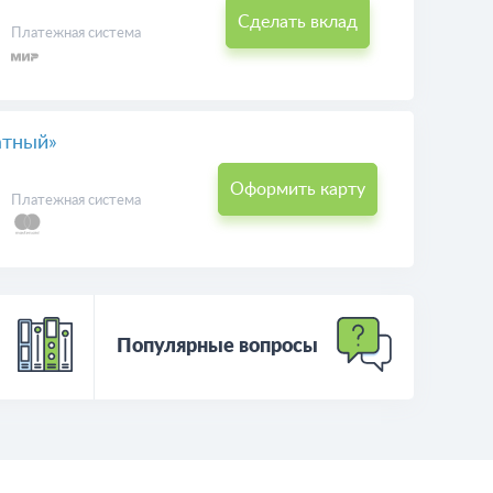
артный»
Сделать вклад
Платежная система
й»
Сделать вклад
Платежная система
атный»
Оформить карту
Платежная система