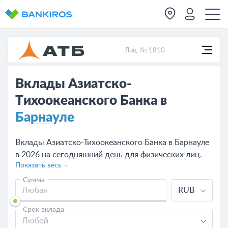
Лиц. № 1810
Вклады Азиатско-
Тихоокеанского Банка в
Барнауле
Вклады Азиатско-Тихоокеанского Банка в Барнауле
в 2026 на сегодняшний день для физических лиц.
Показать весь
Сравните предложения по вкладам в Азиатско-
Тихоокеанском Банке, рассчитайте доходность
Сумма
RUB
калькулятором, оформите депозит на сайте или в
одно из отделений банка в Барнауле.
Срок вклада
Любой