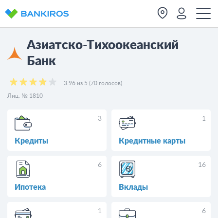
Азиатско-Тихоокеанский
Банк
3.96 из 5 (70 голосов)
Лиц. № 1810
3
1
Кредиты
Кредитные карты
6
16
Ипотека
Вклады
1
6