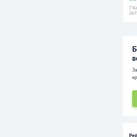
Т-Б
267
Б
в
За
кр
Рей