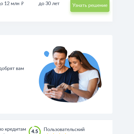
о 12 млн
до 30 лет
Узнать решение
одобрят вам
по кредитам
Пользовательский
4.5