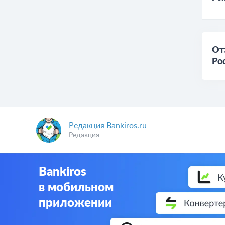
От
Ро
Редакция Bankiros.ru
Редакция
Bankiros
в мобильном
приложении