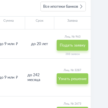
Все ипотеки банков
Сумма
Срок
Заявка
Лиц. № 963
до 9 млн
до 20 лет
Подать заявку
388 заявок
Лиц. № 3287
до 242
до 9 млн
Узнать решение
месяца
Лиц. № 2673