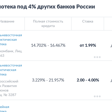
отека под 4% других банков России
Название
Полная стоимость
Ставка
кредита
ьневосточная
рктическая
тека
14.702%
-
16.467%
от 1.99%
комбанк
, Лиц.
63
ьневосточная
рктическая
тека
3.229%
-
21.957%
2.00
-
4.00%
российский
к Развития
ионов
иц. № 3287
ейная
тека