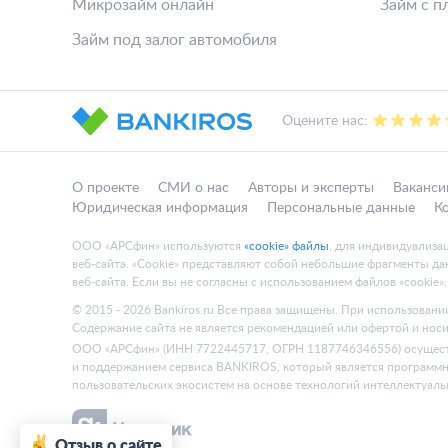
Микрозайм онлайн
Займ с п
Займ под залог автомобиля
Оцените нас:
О проекте
СМИ о нас
Авторы и эксперты
Ваканси
Юридическая информация
Персональные данные
К
ООО «АРСфин» используются
«cookie» файлы
, для индивидуализа
веб-сайта. «Cookie» представляют собой небольшие фрагменты 
веб-сайта. Если вы не согласны с использованием файлов «cookie»
© 2015 - 2026 Bankiros.ru Все права защищены. При использовании
Содержание сайта не является рекомендацией или офертой и нос
ООО «АРСфин» (ИНН 7722445717, ОГРН 1187746346556) осущес
и поддержанием сервиса BANKIROS, который является программ
пользовательских экосистем на основе технологий интеллектуаль
Отзыв о сайте