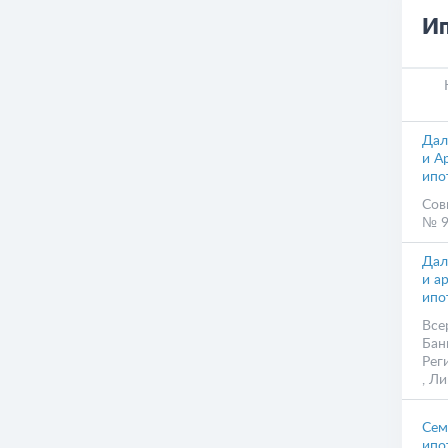
Ип
Дал
и А
ипо
Сов
№ 9
Дал
и а
ипо
Все
Бан
Рег
, Л
Сем
ипо