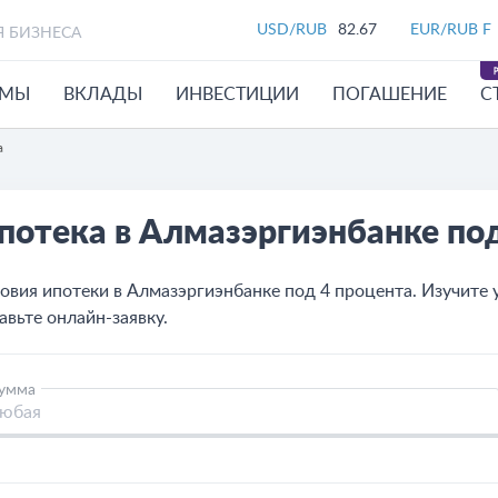
USD/RUB
82.67
EUR/RUB F
Я БИЗНЕСА
ЙМЫ
ВКЛАДЫ
ИНВЕСТИЦИИ
ПОГАШЕНИЕ
С
а
потека в Алмазэргиэнбанке под
овия ипотеки в Алмазэргиэнбанке под 4 процента. Изучите 
авьте онлайн-заявку.
умма