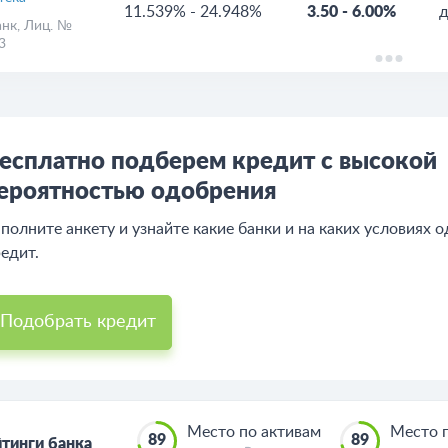
11.539%
-
24.948%
3.50
-
6.00%
д
анк
, Лиц. №
3
есплатно подберем кредит с высокой
ероятностью одобрения
полните анкету и узнайте какие банки и на каких условиях 
едит.
Подобрать кредит
Место по активам
Место 
89
89
тинги банка