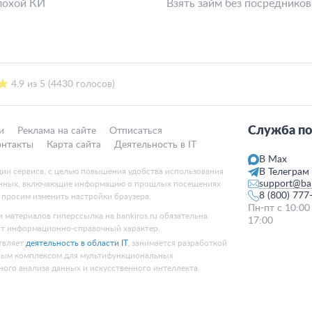
лохой КИ
Взять займ без посредников
4.9 из 5 (4430 голосов)
Служба по
и
Реклама на сайте
Отписаться
онтакты
Карта сайта
Деятельность в IT
В Max
ции сервиса, с целью повышения удобства использования
В Телеграм
support@ban
данных, включающие информацию о прошлых посещениях
8 (800) 777
, просим изменить настройки браузера.
Пн-пт с 10:00
 материалов гиперссылка на bankiros.ru обязательна.
17:00
ит информационно-справочный характер.
твляет
деятельность в области IT
, занимается разработкой
ным комплексом для мультифункциональных
ного анализа данных и искусственного интеллекта.