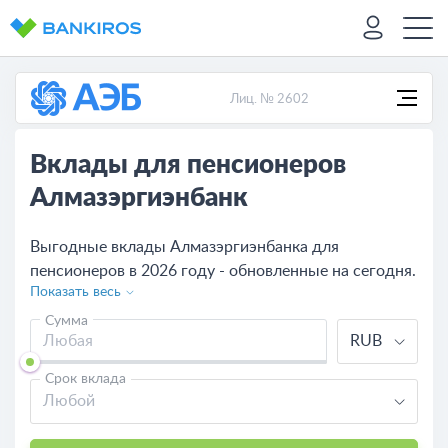
Лиц. № 2602
Вклады для пенсионеров
Алмазэргиэнбанк
Выгодные вклады Алмазэргиэнбанка для
пенсионеров в 2026 году - обновленные на сегодня.
Показать весь
Посмотрите условия по пенсионным вкладам в
Алмазэргиэнбанке, рассчитайте калькулятором
Сумма
RUB
доходность и сравните с программами других
банков.
Срок вклада
Любой