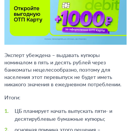
Россиян планирует освободить от
НДФЛ: кому можно будет не платить
налог?
Как решение ЦБ повлияет на граждан?
Эксперт убеждена – выдавать купюры
номиналом в пять и десять рублей через
банкоматы нецелесообразно, поэтому для
населения этот перевыпуск не будет иметь
никакого значения в ежедневном потреблении.
Итоги:
ЦБ планирует начать выпускать пяти- и
десятирублевые бумажные купюры;
основная причина этого решения –