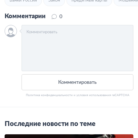
Банки России
Закон
Кредитные карты
Мошенни
Комментарии
0
Комментировать
Политика конфиденциальности
и
условия использования
reCAPTCHA
Последние новости по теме