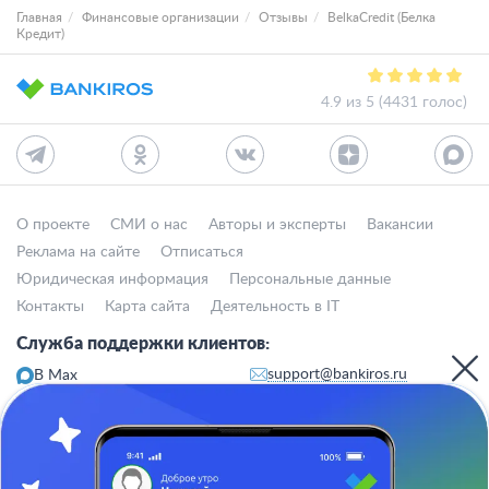
Главная
Финансовые организации
Отзывы
BelkaCredit (Белка
Кредит)
4.9 из 5 (4431 голос)
О проекте
СМИ о нас
Авторы и эксперты
Вакансии
Реклама на сайте
Отписаться
Юридическая информация
Персональные данные
Контакты
Карта сайта
Деятельность в IT
Служба поддержки клиентов:
support@bankiros.ru
В Max
В Телеграм
8 (800) 777-98-47
Пн-пт с 10:00 до 17:00
117342, Москва, ул. Бутлерова, дом 17,