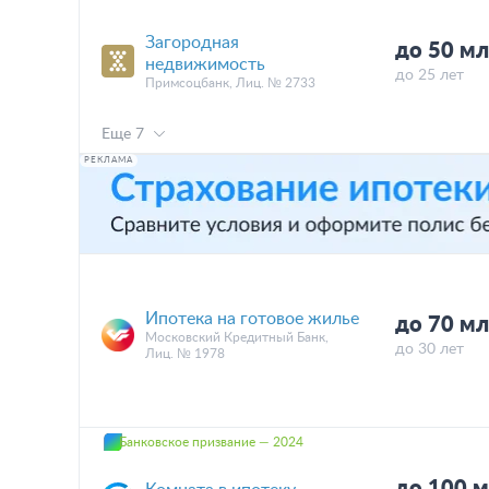
Загородная
до 50 мл
недвижимость
до 25 лет
Примсоцбанк, Лиц. № 2733
Еще 7
РЕКЛАМА
Ипотека на готовое жилье
до 70 мл
Московский Кредитный Банк,
до 30 лет
Лиц. № 1978
Банковское призвание — 2024
до 100 