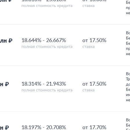
Б
полная стоимость кредита
ставка
п
н
В
Б
млн ₽
18.644%
-
26.667%
от 17.50%
Б
полная стоимость кредита
ставка
п
н
В
Т
н ₽
18.314%
-
21.943%
от 17.50%
д
Б
полная стоимость кредита
ставка
и
н
В
Б
н ₽
18.197%
-
20.708%
от 17.70%