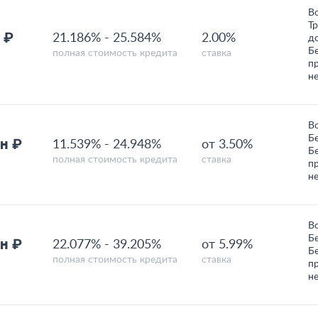
В
Т
 ₽
21.186%
-
25.584%
2.00%
д
Б
полная стоимость кредита
ставка
п
н
В
Б
н ₽
11.539%
-
24.948%
от 3.50%
Б
полная стоимость кредита
ставка
п
н
В
Б
н ₽
22.077%
-
39.205%
от 5.99%
Б
полная стоимость кредита
ставка
п
н