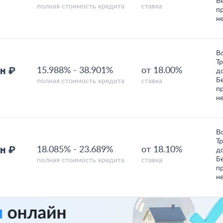
Б
полная стоимость кредита
ставка
п
н
В
Т
н ₽
15.988%
-
38.901%
от 18.00%
д
Б
полная стоимость кредита
ставка
п
н
В
Т
н ₽
18.085%
-
23.689%
от 18.10%
д
Б
полная стоимость кредита
ставка
п
н