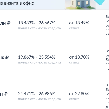
В
Б
млн ₽
18.483%
-
26.667%
от 18.49%
Б
полная стоимость кредита
ставка
п
н
В
Б
ыс ₽
19.867%
-
23.554%
от 18.70%
Б
полная стоимость кредита
ставка
п
н
В
Б
н ₽
24.471%
-
26.986%
от 22.80%
Б
и
полная стоимость кредита
ставка
н
Д