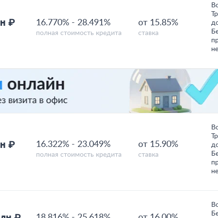
В
Т
н ₽
16.770%
-
28.491%
от 15.85%
д
Б
полная стоимость кредита
ставка
п
н
В
Т
н ₽
16.322%
-
23.049%
от 15.90%
д
Б
полная стоимость кредита
ставка
п
н
В
Б
млн ₽
18.816%
-
25.618%
от 16.00%