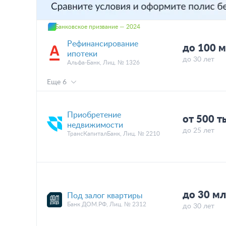
Банковское призвание — 2024
Рефинансирование
до 100 
ипотеки
до 30 лет
Альфа-Банк, Лиц. № 1326
Еще 6
Приобретение
от 500 т
недвижимости
до 25 лет
ТрансКапиталБанк, Лиц. № 2210
до 30 мл
Под залог квартиры
Банк ДОМ.РФ, Лиц. № 2312
до 30 лет