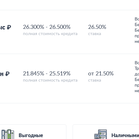
В
Б
ыс ₽
26.300%
-
26.500%
26.50%
Б
полная стоимость кредита
ставка
п
н
В
Т
н ₽
21.845%
-
25.519%
от 21.50%
д
Б
полная стоимость кредита
ставка
п
н
Выгодные
Наличным