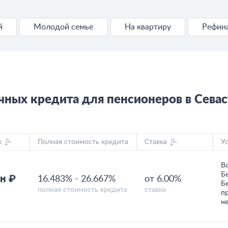
й
Молодой семье
На квартиру
Рефин
чных кредита для пенсионеров в Сева
к
Полная стоимость кредита
Ставка
У
В
Б
н ₽
16.483%
-
26.667%
от 6.00%
Б
полная стоимость кредита
ставка
п
н