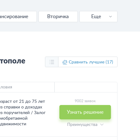
ансирование
Вторичка
Еще
Новостройка
Калькулятор
стополе
Сравнить лучшие (17)
словия
9002 заявок
озраст от 21 до 75 лет
ез справки о доходах
Узнать решение
ез поручителей / Залог
риобретаемой
едвижимости
Преимущества