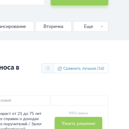
ансирование
Вторичка
Еще
Новостройка
Калькулятор
носа в
Сравнить лучшие (16)
словия
9002 заявок
озраст от 21 до 75 лет
ез справки о доходах
Узнать решение
ез поручителей / Залог