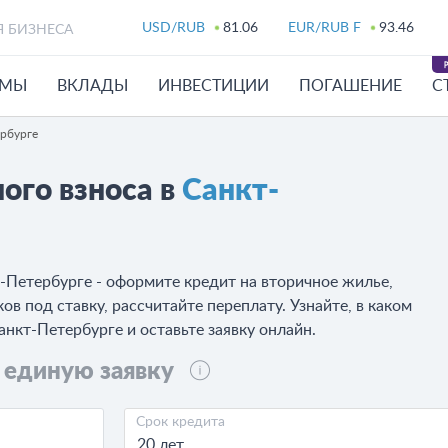
USD/RUB
81.06
EUR/RUB F
93.46
Я БИЗНЕСА
ЙМЫ
ВКЛАДЫ
ИНВЕСТИЦИИ
ПОГАШЕНИЕ
С
ербурге
ого взноса в
Санкт-
т-Петербурге - оформите кредит на вторичное жилье,
в под ставку, рассчитайте переплату. Узнайте, в каком
анкт-Петербурге и оставьте заявку онлайн.
 единую заявку
Срок кредита
20 лет