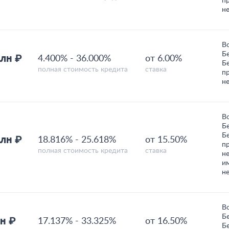
п
н
В
Б
млн ₽
4.400%
-
36.000%
от 6.00%
Б
полная стоимость кредита
ставка
п
н
В
Б
Б
млн ₽
18.816%
-
25.618%
от 15.50%
п
полная стоимость кредита
ставка
н
и
н
В
Б
н ₽
17.137%
-
33.325%
от 16.50%
Б