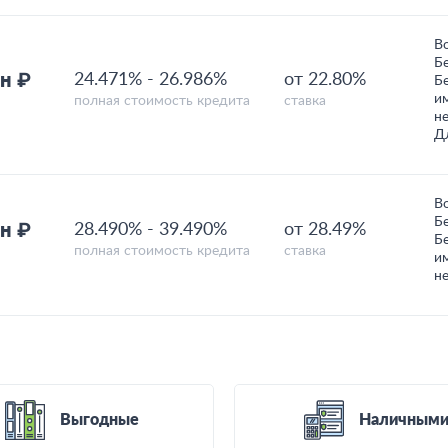
В
Б
н ₽
24.471%
-
26.986%
от 22.80%
Б
и
полная стоимость кредита
ставка
н
Д
В
Б
н ₽
28.490%
-
39.490%
от 28.49%
Б
полная стоимость кредита
ставка
и
н
Выгодные
Наличным