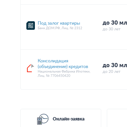
до 30 мл
Под залог квартиры
Банк ДОМ.РФ, Лиц. № 2312
до 30 лет
Консолидация
до 30 мл
(объединение) кредитов
Национальная Фабрика Ипотеки,
до 20 лет
Лиц. № 7706450420
Онлайн-заявка