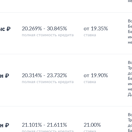
н
В
Б
ыс ₽
20.269%
-
30.845%
от 19.35%
Б
полная стоимость кредита
ставка
и
н
В
Т
д
н ₽
20.314%
-
23.732%
от 19.90%
Б
полная стоимость кредита
ставка
и
н
Д
В
Т
н ₽
21.101%
-
21.611%
21.00%
д
Б
полная стоимость кредита
ставка