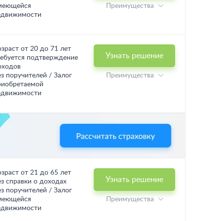
меющейся
Преимущества
едвижимости
озраст от 20 до 71 лет
Узнать решение
ребуется подтверждение
оходов
ез поручителей / Залог
Преимущества
риобретаемой
едвижимости
озраст от 21 до 65 лет
Узнать решение
ез справки о доходах
ез поручителей / Залог
меющейся
Преимущества
едвижимости