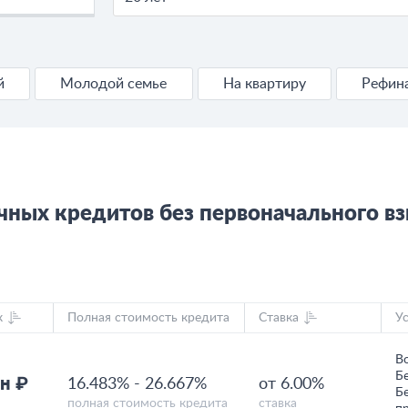
й
Молодой семье
На квартиру
Рефин
чных кредитов без первоначального вз
к
Полная стоимость кредита
Ставка
У
В
Б
н ₽
16.483%
-
26.667%
от 6.00%
Б
полная стоимость кредита
ставка