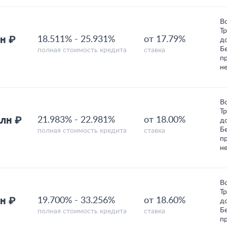
В
Т
н ₽
18.511%
-
25.931%
от 17.79%
д
Б
полная стоимость кредита
ставка
п
н
В
Т
млн ₽
21.983%
-
22.981%
от 18.00%
д
Б
полная стоимость кредита
ставка
п
н
В
Т
н ₽
19.700%
-
33.256%
от 18.60%
д
Б
полная стоимость кредита
ставка
п