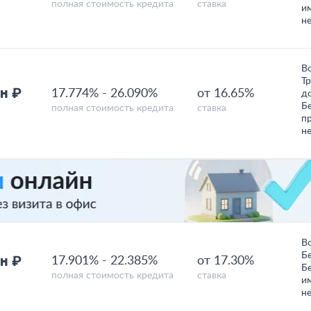
полная стоимость кредита
ставка
и
н
В
Т
н ₽
17.774%
-
26.090%
от 16.65%
д
Б
полная стоимость кредита
ставка
п
н
В
Б
н ₽
17.901%
-
22.385%
от 17.30%
Б
полная стоимость кредита
ставка
и
н