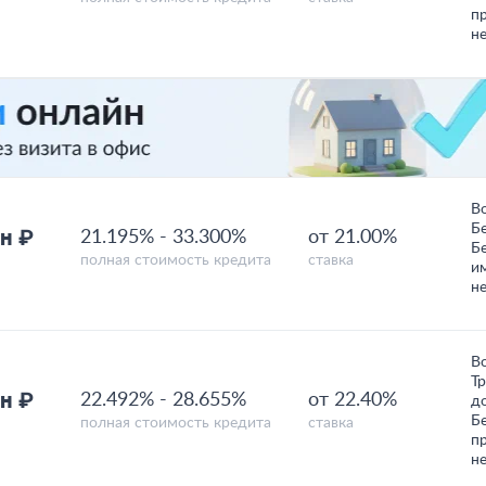
п
н
В
Б
н ₽
21.195%
-
33.300%
от 21.00%
Б
полная стоимость кредита
ставка
и
н
В
Т
н ₽
22.492%
-
28.655%
от 22.40%
д
Б
полная стоимость кредита
ставка
п
н