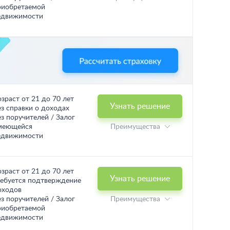
риобретаемой
едвижимости
озраст от 21 до 70 лет
Узнать решение
ез справки о доходах
ез поручителей / Залог
меющейся
Преимущества
едвижимости
озраст от 21 до 70 лет
Узнать решение
ребуется подтверждение
оходов
ез поручителей / Залог
Преимущества
риобретаемой
едвижимости