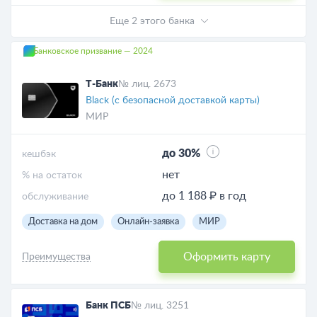
Еще 2 этого банка
Банковское призвание — 2024
Т-Банк
№ лиц. 2673
Black (с безопасной доставкой карты)
МИР
до 30%
кешбэк
нет
% на остаток
до 1 188 ₽ в год
обслуживание
Доставка на дом
Онлайн-заявка
МИР
Оформить карту
Преимущества
Банк ПСБ
№ лиц. 3251