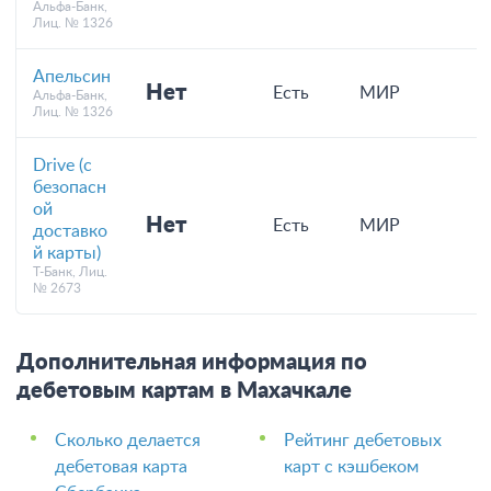
Альфа-Банк,
Лиц. № 1326
Апельсин
Нет
Есть
МИР
Альфа-Банк,
Лиц. № 1326
Drive (с
безопасн
ой
Нет
Есть
МИР
доставко
й карты)
Т-Банк, Лиц.
№ 2673
Дополнительная информация по
дебетовым картам в Махачкале
Сколько делается
Рейтинг дебетовых
дебетовая карта
карт с кэшбеком