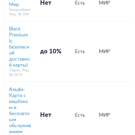
Нет
Есть
МИР
Мир
Газпромбанк,
Лиц. № 354
Black
Premium
(с
безопасн
до 10%
Есть
МИР
ой
доставко
й карты)
Т-Банк, Лиц.
№ 2673
Альфа-
Карта с
кешбэко
м и
бесплатн
Нет
Есть
МИР
ым
обслужив
анием