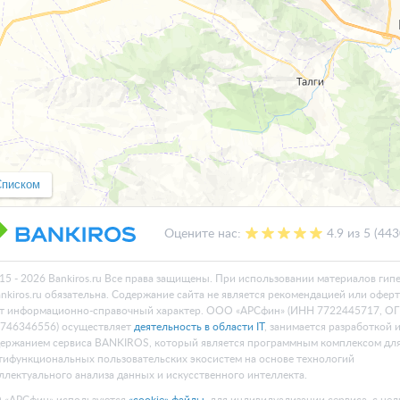
Списком
Оцените нас:
4.9 из 5 (44
15 - 2026 Bankiros.ru Все права защищены. При использовании материалов гип
ankiros.ru обязательна. Содержание сайта не является рекомендацией или офер
т информационно-справочный характер. ООО «АРСфин» (ИНН 7722445717, О
746346556) осуществляет
деятельность в области IT
, занимается разработкой 
ержанием сервиса BANKIROS, который является программным комплексом дл
тифункциональных пользовательских экосистем на основе технологий
ллектуального анализа данных и искусственного интеллекта.