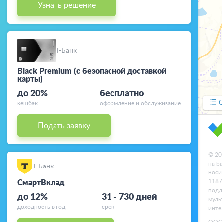
Узнать решение
Дебетовые
карты
Курсы валют
Т-Банк
Black Premium (с безопасной доставкой
карты)
до 20%
бесплатно
кешбэк
оформление и обслуживание
Подать заявку
© 20
на b
Т-Банк
носи
1187
СмартВклад
подд
до 12%
31 - 730 дней
муль
доходность в год
срок
инте