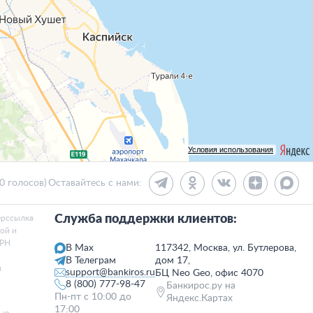
Условия использования
30 голосов)
Оставайтесь с нами:
Служба поддержки клиентов:
ерссылка
той и
ГРН
В Max
117342, Москва, ул. Бутлерова,
и
В Телеграм
дом 17,
я
support@bankiros.ru
БЦ Neo Geo, офис 4070
8 (800) 777-98-47
Банкирос.ру на
Пн-пт с 10:00 до
Яндекс.Картах
17:00