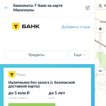
Банкоматы Т-Банк на карте
Махачкалы
Добавить отзыв
Кредиты
Еще
Кредитные
карты
Т-Банк
Ипотека
Наличными без залога (с безопасной
доставкой карты)
Автокредиты
до 5 млн ₽
до 5 лет
сумма кредита
срок
Вклады