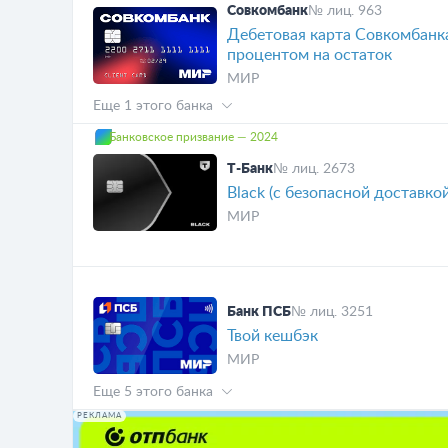
Совкомбанк
№ лиц. 963
Дебетовая карта Совкомбанк
процентом на остаток
МИР
Еще 1 этого банка
Банковское призвание — 2024
Т-Банк
№ лиц. 2673
Black (с безопасной доставко
МИР
Банк ПСБ
№ лиц. 3251
Твой кешбэк
МИР
Еще 5 этого банка
РЕКЛАМА