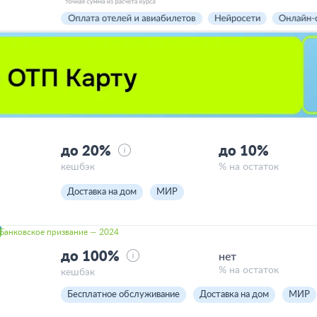
до 20%
до 10%
кешбэк
% на остаток
Доставка на дом
МИР
Банковское призвание — 2024
до 100%
нет
% на остаток
кешбэк
Бесплатное обслуживание
Доставка на дом
МИР