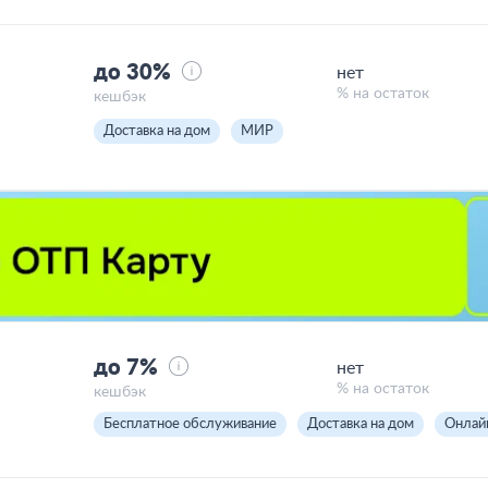
до 30%
нет
% на остаток
кешбэк
Доставка на дом
МИР
до 7%
нет
% на остаток
кешбэк
Бесплатное обслуживание
Доставка на дом
Онлай