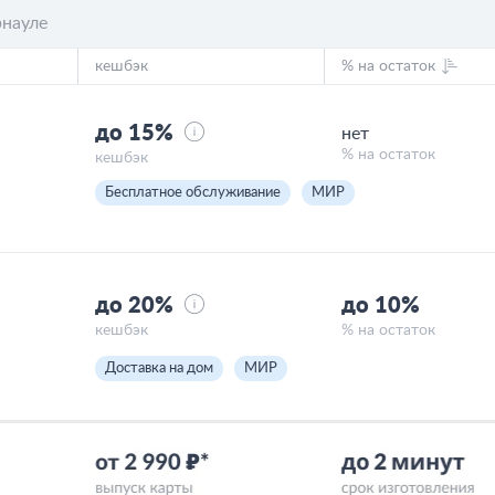
рнауле
кешбэк
% на остаток
до 15%
нет
% на остаток
кешбэк
Бесплатное обслуживание
МИР
до 20%
до 10%
кешбэк
% на остаток
Доставка на дом
МИР