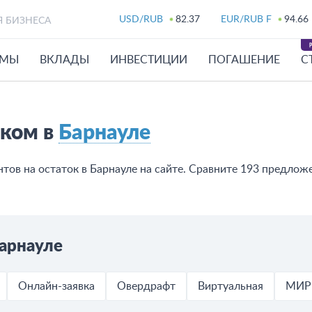
USD/RUB
82.37
EUR/RUB F
94.66
Я БИЗНЕСА
ЙМЫ
ВКЛАДЫ
ИНВЕСТИЦИИ
ПОГАШЕНИЕ
С
эком в
Барнауле
ов на остаток в Барнауле на сайте. Сравните 193 предложе
арнауле
Онлайн-заявка
Овердрафт
Виртуальная
МИР