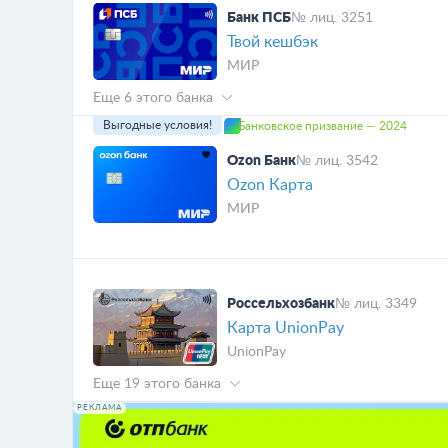
Банк ПСБ
№ лиц. 3251
Твой кешбэк
МИР
Еще 6 этого банка
Выгодные условия!
Банковское призвание — 2024
Ozon Банк
№ лиц. 3542
Ozon Карта
МИР
Россельхозбанк
№ лиц. 3349
Карта UnionPay
UnionPay
Еще 19 этого банка
РЕКЛАМА