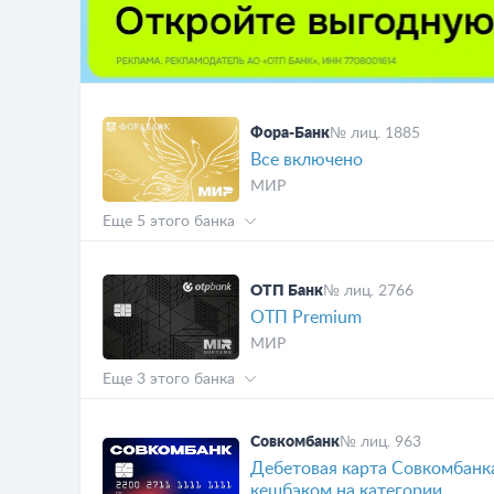
Фора-Банк
№ лиц. 1885
Все включено
МИР
Еще 5 этого банка
ОТП Банк
№ лиц. 2766
ОТП Premium
МИР
Еще 3 этого банка
Совкомбанк
№ лиц. 963
Дебетовая карта Совкомбанк
кешбэком на категории