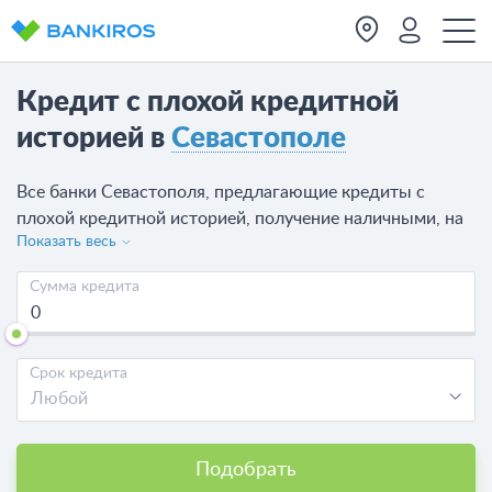
Кредит с плохой кредитной
историей в
Севастополе
Все банки Севастополя, предлагающие кредиты с
плохой кредитной историей, получение наличными, на
Показать весь
счет. Здесь вы можете получить кредит, выбрав банк
или МФО, которая выдает займ с плохой кредитной
Сумма кредита
историей в Севастополе и отправив онлайн-заявку на
кредит в Севастополе. На сегодня доступно 28
предложений от 11 банков.
Срок кредита
Любой
Подобрать