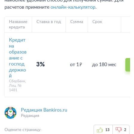
наиболее удобный способ для получения суммы. Для
расчетов примените
онлайн-калькулятор
.
Название
Ставка в год
Сумма
Срок
кредита
Кредит
на
образов
ание с
господ
3%
от 1
до 180 мес
держко
й
СберБанк,
Лиц. №
1481
Редакция Bankiros.ru
Редакция
Оцените страницу:
13
2