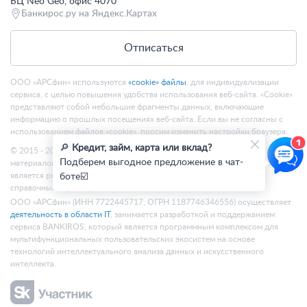
БЦ Neo Geo, офис 4070
Банкирос.ру на Яндекс.Картах
Отписаться
ООО «АРСфин» используются
«cookie» файлы
, для индивидуализации
сервиса, с целью повышения удобства использования веб-сайта. «Cookie»
представляют собой небольшие фрагменты данных, включающие
информацию о прошлых посещениях веб-сайта. Если вы не согласны с
использованием файлов «cookie», просим изменить настройки браузера.
🔎
Кредит, займ, карта или вклад?
© 2015 - 2026 Bankiros.ru Все права защищены. При использовании
Подберем выгодное предложение в чат-
материалов гиперссылка на bankiros.ru обязательна. Содержание сайта не
является рекомендацией или офертой и носит информационно-
боте☑️
справочный характер.
ООО «АРСфин» (ИНН 7722445717, ОГРН 1187746346556) осуществляет
деятельность в области IT
, занимается разработкой и поддержанием
сервиса BANKIROS, который является программным комплексом для
мультифункциональных пользовательских экосистем на основе
технологий интеллектуального анализа данных и искусственного
интеллекта.