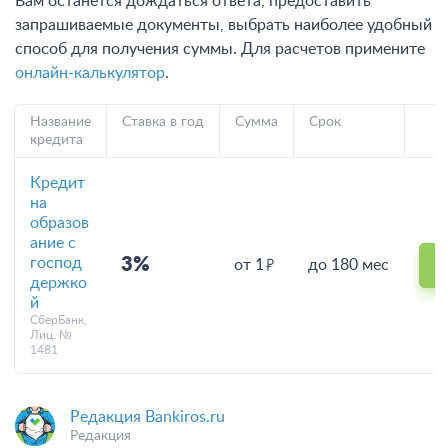
Вам останется дождаться ответа, предоставить
запрашиваемые документы, выбрать наиболее удобный
способ для получения суммы. Для расчетов примените
онлайн-калькулятор
.
Название
Ставка в год
Сумма
Срок
кредита
Кредит
на
образов
ание с
господ
3%
от 1
до 180 мес
держко
й
СберБанк,
Лиц. №
1481
Редакция Bankiros.ru
Редакция