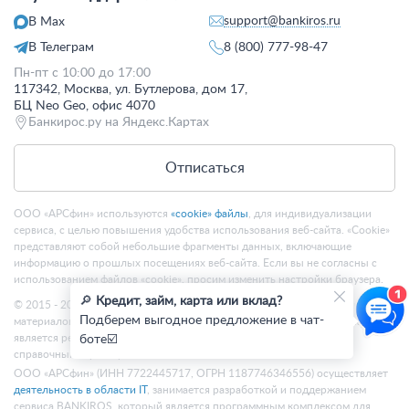
support@bankiros.ru
В Max
В Телеграм
8 (800) 777-98-47
Пн-пт с 10:00 до 17:00
117342, Москва, ул. Бутлерова, дом 17,
БЦ Neo Geo, офис 4070
Банкирос.ру на Яндекс.Картах
Отписаться
ООО «АРСфин» используются
«cookie» файлы
, для индивидуализации
сервиса, с целью повышения удобства использования веб-сайта. «Cookie»
представляют собой небольшие фрагменты данных, включающие
информацию о прошлых посещениях веб-сайта. Если вы не согласны с
использованием файлов «cookie», просим изменить настройки браузера.
🔎
Кредит, займ, карта или вклад?
© 2015 - 2026 Bankiros.ru Все права защищены. При использовании
Подберем выгодное предложение в чат-
материалов гиперссылка на bankiros.ru обязательна. Содержание сайта не
является рекомендацией или офертой и носит информационно-
боте☑️
справочный характер.
ООО «АРСфин» (ИНН 7722445717, ОГРН 1187746346556) осуществляет
деятельность в области IT
, занимается разработкой и поддержанием
сервиса BANKIROS, который является программным комплексом для