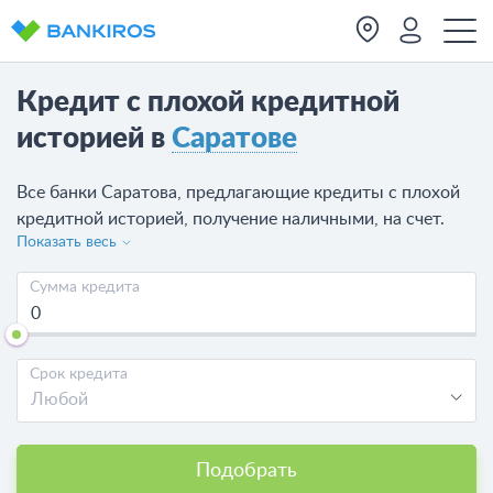
Кредит с плохой кредитной
историей в
Саратове
Все банки Саратова, предлагающие кредиты с плохой
кредитной историей, получение наличными, на счет.
Показать весь
Здесь вы можете получить кредит, выбрав банк или
МФО, которая выдает займ с плохой кредитной
Сумма кредита
историей в Саратове и отправив онлайн-заявку на
кредит в Саратове. На сегодня доступно 58
предложений от 23 банков.
Срок кредита
Любой
Подобрать