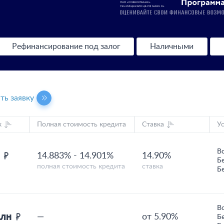
Рефинансирование под залог
Наличными
ть заявку
к
Полная стоимость кредита
Ставка
У
В
н
14.883%
-
14.901%
14.90%
Б
полная стоимость кредита
ставка
Б
В
млн
—
от 5.90%
Б