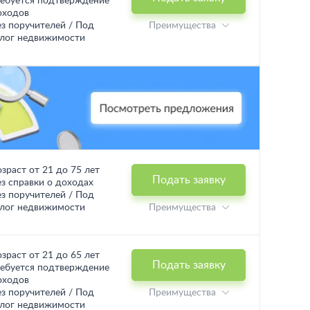
ребуется подтверждение
оходов
ез поручителей / Под
Преимущества
алог недвижимости
озраст от 21 до 75 лет
Подать заявку
ез справки о доходах
ез поручителей / Под
алог недвижимости
Преимущества
озраст от 21 до 65 лет
Подать заявку
ребуется подтверждение
оходов
ез поручителей / Под
Преимущества
алог недвижимости