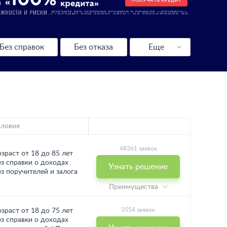
Без справок
Без отказа
Еще
Выгодные
С плохой КИ
Калькулятор
словия
48361 заявок
озраст от 18 до 85 лет
ез справки о доходах
Узнать решение
ез поручителей и залога
Преимущества
3554 заявок
озраст от 18 до 75 лет
ез справки о доходах