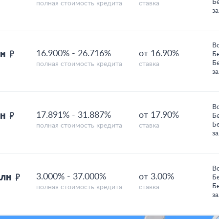
Б
полная стоимость кредита
ставка
з
В
лн
16.900%
-
26.716%
от 16.90%
Б
Б
полная стоимость кредита
ставка
з
В
лн
17.891%
-
31.887%
от 17.90%
Б
Б
полная стоимость кредита
ставка
з
В
млн
3.000%
-
37.000%
от 3.00%
Б
Б
полная стоимость кредита
ставка
з