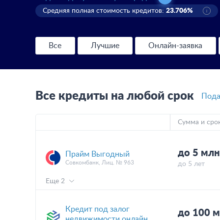
Средняя полная стоимость кредитов:
23.706%
Все
Лучшие
Онлайн-заявка
Все кредиты на любой срок
Пода
Сумма и сро
до 5 мл
Прайм Выгодный
Совкомбанк, Лиц. № 963
до 5 лет
Еще 2
Кредит под залог
до 100 
недвижимости онлайн