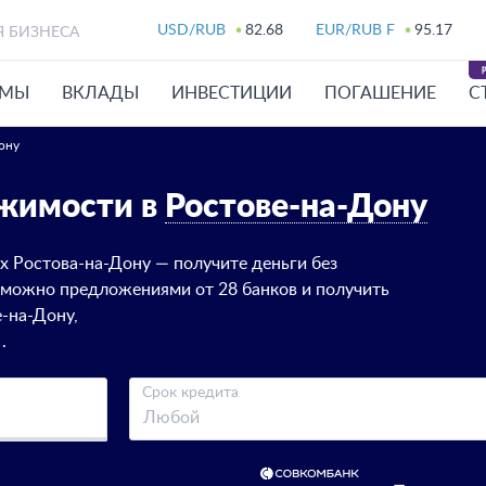
USD/RUB
82.68
EUR/RUB F
95.17
Я БИЗНЕСА
ЙМЫ
ВКЛАДЫ
ИНВЕСТИЦИИ
ПОГАШЕНИЕ
С
ону
ижимости в
Ростове-на-Дону
х Ростова-на-Дону — получите деньги без
 можно предложениями от 28 банков и получить
-на-Дону,
.
Срок кредита
Любой