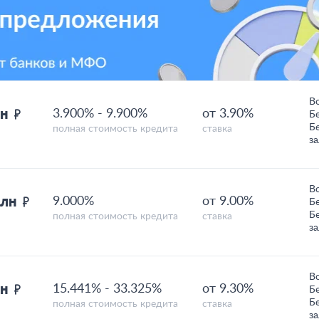
В
лн
3.900%
-
9.900%
от 3.90%
Б
Б
полная стоимость кредита
ставка
з
В
млн
9.000%
от 9.00%
Б
Б
полная стоимость кредита
ставка
з
В
лн
15.441%
-
33.325%
от 9.30%
Б
Б
полная стоимость кредита
ставка
з