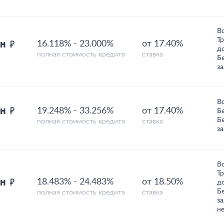
В
Т
лн
16.118%
-
23.000%
от 17.40%
д
полная стоимость кредита
ставка
Б
з
В
лн
19.248%
-
33.256%
от 17.40%
Б
Б
полная стоимость кредита
ставка
з
В
Т
лн
18.483%
-
24.483%
от 18.50%
д
Б
полная стоимость кредита
ставка
за
н