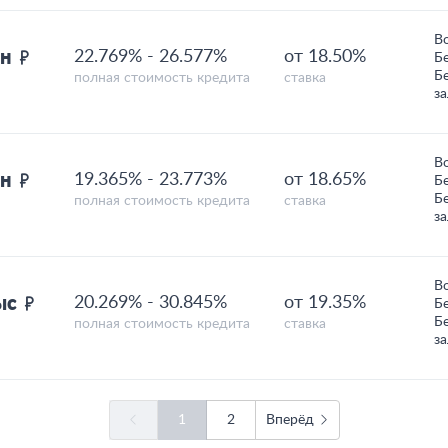
В
лн
22.769%
-
26.577%
от 18.50%
Б
Б
полная стоимость кредита
ставка
з
В
лн
19.365%
-
23.773%
от 18.65%
Б
Б
полная стоимость кредита
ставка
з
В
тыс
20.269%
-
30.845%
от 19.35%
Б
Б
полная стоимость кредита
ставка
з
1
2
Вперёд