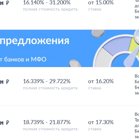
Т
лн
16.140%
-
31.200%
от 15.00%
д
полная стоимость кредита
ставка
Б
з
В
лн
16.339%
-
29.722%
от 16.20%
Б
Б
полная стоимость кредита
ставка
з
В
Т
лн
18.739%
-
21.877%
от 17.30%
д
полная стоимость кредита
ставка
Б
з