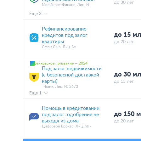
до 30 лет
МосИнвестФинанс, Лиц. № -
Еще 3
Рефинансирование
до 15 м
кредитов под залог
квартиры
до 20 лет
Credit.Club, Лиц. №
Банковское призвание — 2024
Под залог недвижимости
до 30 м
(с безопасной доставкой
карты)
до 15 лет
Т-Банк, Лиц. № 2673
Еще 1
Помощь в кредитовании
до 150 
под залог: одобрение не
выходя из дома
до 20 лет
Цифровой Брокер, Лиц. № -