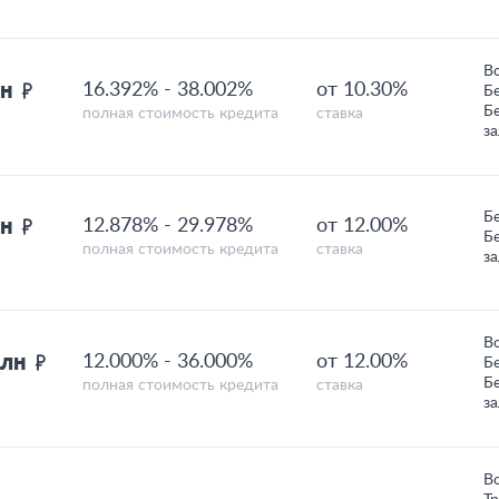
В
лн
16.392%
-
38.002%
от 10.30%
Б
Б
полная стоимость кредита
ставка
з
Б
лн
12.878%
-
29.978%
от 12.00%
Б
полная стоимость кредита
ставка
з
В
млн
12.000%
-
36.000%
от 12.00%
Б
Б
полная стоимость кредита
ставка
з
В