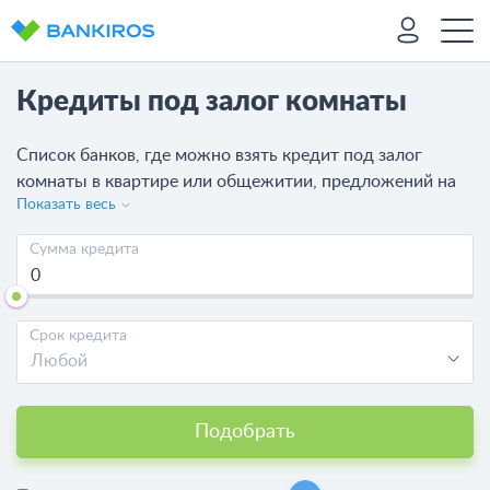
Кредиты под залог комнаты
Список банков, где можно взять кредит под залог
комнаты в квартире или общежитии, предложений на
Показать весь
сегодня - 189 от 121 банков. Сравните условия,
оставьте онлайн-заявку на кредит
на сайте и получите
Сумма кредита
ответ от банка в кратчайшие сроки.
Срок кредита
Любой
Подобрать