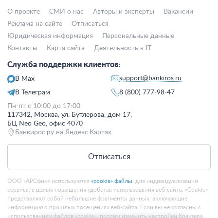
О проекте
СМИ о нас
Авторы и эксперты
Вакансии
Реклама на сайте
Отписаться
Юридическая информация
Персональные данные
Контакты
Карта сайта
Деятельность в IT
Служба поддержки клиентов:
support@bankiros.ru
В Max
В Телеграм
8 (800) 777-98-47
Пн-пт с 10:00 до 17:00
117342, Москва, ул. Бутлерова, дом 17,
БЦ Neo Geo, офис 4070
Банкирос.ру на Яндекс.Картах
Отписаться
ООО «АРСфин» используются
«cookie» файлы
, для индивидуализации
сервиса, с целью повышения удобства использования веб-сайта. «Cookie»
представляют собой небольшие фрагменты данных, включающие
информацию о прошлых посещениях веб-сайта. Если вы не согласны с
использованием файлов «cookie», просим изменить настройки браузера.