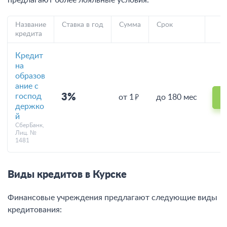
предлагают более лояльные условия.
Название
Ставка в год
Сумма
Срок
кредита
Кредит
на
образов
ание с
господ
3%
от 1
до 180 мес
держко
й
СберБанк,
Лиц. №
1481
Виды кредитов в Курске
Финансовые учреждения предлагают следующие виды
кредитования: