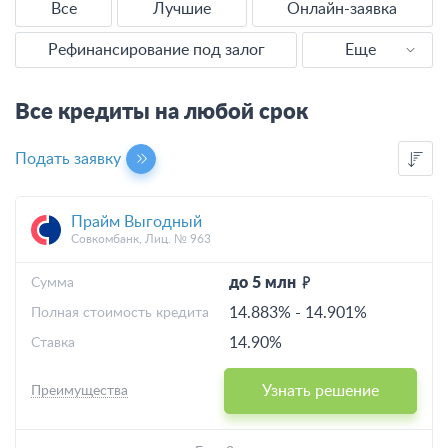
Все
Лучшие
Онлайн-заявка
Рефинансирование под залог
Еще
Наличными
Все кредиты на любой срок
Без справок
Подать заявку
Без отказа
Прайм Выгодный
Выгодные
Совкомбанк, Лиц. № 963
С плохой КИ
до 5 млн
Cумма
14.883%
-
14.901%
Полная стоимость кредита
Калькулятор
14.90%
Ставка
Узнать решение
Преимущества