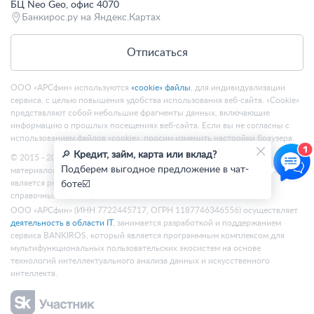
БЦ Neo Geo, офис 4070
Банкирос.ру на Яндекс.Картах
Отписаться
ООО «АРСфин» используются
«cookie» файлы
, для индивидуализации
сервиса, с целью повышения удобства использования веб-сайта. «Cookie»
представляют собой небольшие фрагменты данных, включающие
информацию о прошлых посещениях веб-сайта. Если вы не согласны с
использованием файлов «cookie», просим изменить настройки браузера.
🔎
Кредит, займ, карта или вклад?
© 2015 - 2026 Bankiros.ru Все права защищены. При использовании
Подберем выгодное предложение в чат-
материалов гиперссылка на bankiros.ru обязательна. Содержание сайта не
является рекомендацией или офертой и носит информационно-
боте☑️
справочный характер.
ООО «АРСфин» (ИНН 7722445717, ОГРН 1187746346556) осуществляет
деятельность в области IT
, занимается разработкой и поддержанием
сервиса BANKIROS, который является программным комплексом для
мультифункциональных пользовательских экосистем на основе
технологий интеллектуального анализа данных и искусственного
интеллекта.