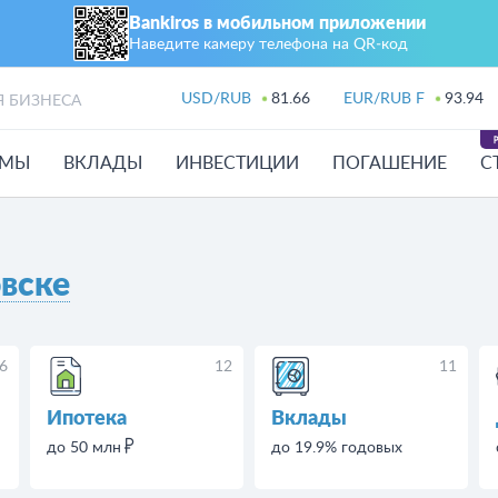
Bankiros в мобильном приложении
Наведите камеру телефона на QR‑код
USD/RUB
81.66
EUR/RUB F
93.94
Я БИЗНЕСА
ЙМЫ
ВКЛАДЫ
ИНВЕСТИЦИИ
ПОГАШЕНИЕ
С
вске
6
12
11
Ипотека
Вклады
до 50 млн
до 19.9% годовых