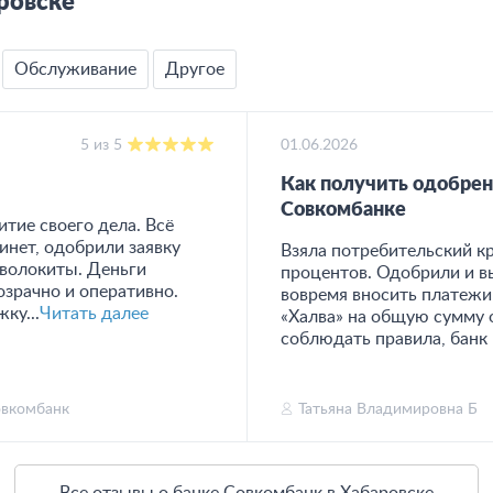
ровске
Обслуживание
Другое
5 из 5
01.06.2026
Как получить одобрен
Совкомбанке
итие своего дела. Всё
нет, одобрили заявку
Взяла потребительский к
 волокиты. Деньги
процентов. Одобрили и вы
озрачно и оперативно.
вовремя вносить платежи 
ку...
Читать далее
«Халва» на общую сумму о
соблюдать правила, банк 
вкомбанк
Татьяна Владимировна Б
Все отзывы о банке Совкомбанк в Хабаровске