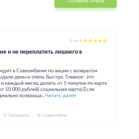
Оставить отзыв
5 из 5
12.05
ие и не переплатить лишнего в
Лучш
каче
редит в Совкомбанке по акции с возвратом
Эквай
дали деньги очень быстро. Главное- это
раду
и каждый месяц делать от 5 покупок по карте
являе
т 10 000 рублей( социальная карта).Если
отсут
реально возвраща...
Читать далее
акция
Хабаровск
Совкомбанк
Тат