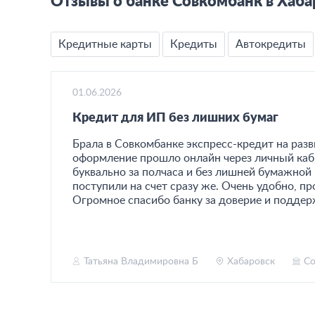
Отзывы о банке Совкомбанк в Хаба
Кредитные карты
Кредиты
Автокредиты
01.06.2026
/
Кредит для ИП без лишних бумаг
Брала в Совкомбанке экспресс-кредит на разв
оформление прошло онлайн через личный каби
торое
буквально за полчаса и без лишней бумажной
твом
поступили на счет сразу же. Очень удобно, пр
Огромное спасибо банку за доверие и поддерж
тлила
Татьяна Владимировна Б
Хабаровск
Со