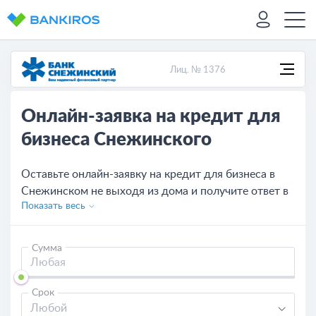
Лиц. № 1376
Онлайн-заявка на кредит для
бизнеса Снежинского
Оставьте онлайн-заявку на кредит для бизнеса в
Снежинском не выходя из дома и получите ответ в
Показать весь
кратчайшие сроки, процентная ставка на сегодня -
от 10% срок от 1 месяцев.
Сумма
Срок
Любой