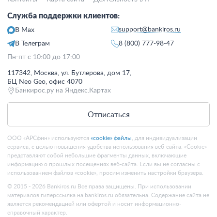
Служба поддержки клиентов:
support@bankiros.ru
В Max
В Телеграм
8 (800) 777-98-47
Пн-пт с 10:00 до 17:00
117342, Москва, ул. Бутлерова, дом 17,
БЦ Neo Geo, офис 4070
Банкирос.ру на Яндекс.Картах
Отписаться
ООО «АРСфин» используются
«cookie» файлы
, для индивидуализации
сервиса, с целью повышения удобства использования веб-сайта. «Cookie»
представляют собой небольшие фрагменты данных, включающие
информацию о прошлых посещениях веб-сайта. Если вы не согласны с
использованием файлов «cookie», просим изменить настройки браузера.
© 2015 - 2026 Bankiros.ru Все права защищены. При использовании
материалов гиперссылка на bankiros.ru обязательна. Содержание сайта не
является рекомендацией или офертой и носит информационно-
справочный характер.