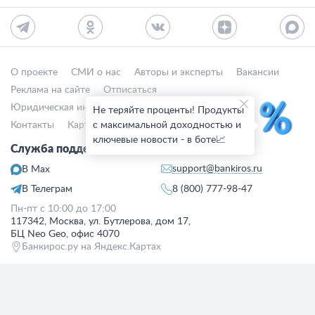
О проекте
СМИ о нас
Авторы и эксперты
Вакансии
Реклама на сайте
Отписаться
Юридическая информация
Персональные данные
Не теряйте проценты! Продукты
Контакты
Карта сайта
с максимальной доходностью и
Деятельность в IT
ключевые новости - в боте📈
Служба поддержки клиентов:
support@bankiros.ru
В Max
В Телеграм
8 (800) 777-98-47
Пн-пт с 10:00 до 17:00
117342, Москва, ул. Бутлерова, дом 17,
БЦ Neo Geo, офис 4070
Банкирос.ру на Яндекс.Картах
Отписаться