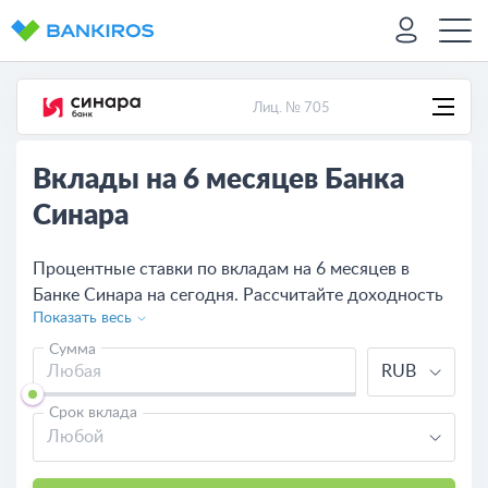
Лиц. № 705
Вклады на 6 месяцев Банка
Синара
Процентные ставки по вкладам на 6 месяцев в
Банке Синара на сегодня. Рассчитайте доходность
Показать весь
вклада на полгода калькулятором bankiros и
откройте депозит, подав заявку или обратившись в
Сумма
RUB
отделение банка.
Срок вклада
Любой