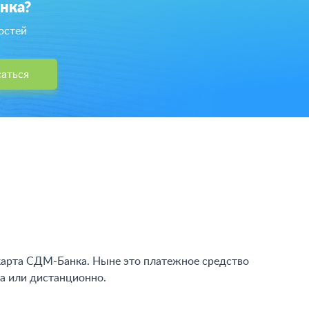
нка?
остей
аться
я карта СДМ-Банка. Ныне это платежное средство
а или дистанционно.