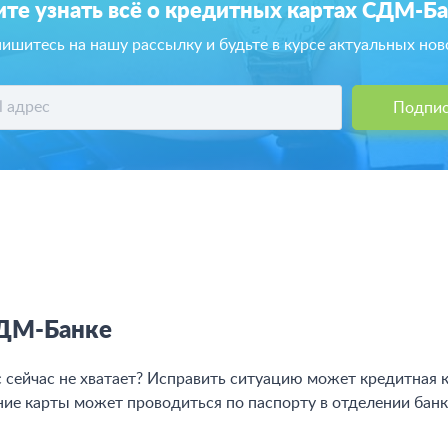
ите узнать всё о кредитных картах СДМ-Ба
ишитесь на нашу рассылку и будьте в курсе актуальных нов
Подпис
СДМ-Банке
вас сейчас не хватает? Исправить ситуацию может кредитна
ие карты может проводиться по паспорту в отделении банк