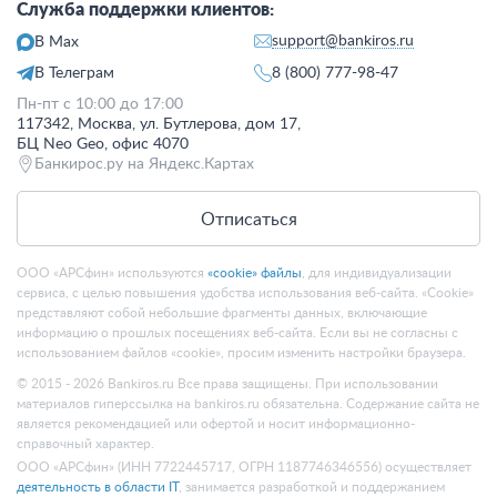
Служба поддержки клиентов:
support@bankiros.ru
В Max
В Телеграм
8 (800) 777-98-47
Пн-пт с 10:00 до 17:00
117342, Москва, ул. Бутлерова, дом 17,
БЦ Neo Geo, офис 4070
Банкирос.ру на Яндекс.Картах
Отписаться
ООО «АРСфин» используются
«cookie» файлы
, для индивидуализации
сервиса, с целью повышения удобства использования веб-сайта. «Cookie»
представляют собой небольшие фрагменты данных, включающие
информацию о прошлых посещениях веб-сайта. Если вы не согласны с
использованием файлов «cookie», просим изменить настройки браузера.
© 2015 - 2026 Bankiros.ru Все права защищены. При использовании
материалов гиперссылка на bankiros.ru обязательна. Содержание сайта не
является рекомендацией или офертой и носит информационно-
справочный характер.
ООО «АРСфин» (ИНН 7722445717, ОГРН 1187746346556) осуществляет
деятельность в области IT
, занимается разработкой и поддержанием