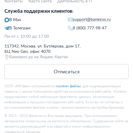
Контакты
Карта сайта
Деятельность в IT
Служба поддержки клиентов:
support@bankiros.ru
В Max
В Телеграм
8 (800) 777-98-47
Пн-пт с 10:00 до 17:00
117342, Москва, ул. Бутлерова, дом 17,
БЦ Neo Geo, офис 4070
Банкирос.ру на Яндекс.Картах
Отписаться
ООО «АРСфин» используются
«cookie» файлы
, для индивидуализации
сервиса, с целью повышения удобства использования веб-сайта. «Cookie»
представляют собой небольшие фрагменты данных, включающие
информацию о прошлых посещениях веб-сайта. Если вы не согласны с
использованием файлов «cookie», просим изменить настройки браузера.
© 2015 - 2026 Bankiros.ru Все права защищены. При использовании
материалов гиперссылка на bankiros.ru обязательна. Содержание сайта не
является рекомендацией или офертой и носит информационно-
справочный характер.