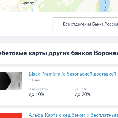
Все отделения Банка Росси
ткрыть в Яндекс.Картах
Создать свою карту
ебетовые карты других банков Вороне
Black Premium (с безопасной доставкой 
Т-Банк
% на остаток
кешбэк
до 10%
до 20%
Альфа-Карта с кешбэком и бесплатны