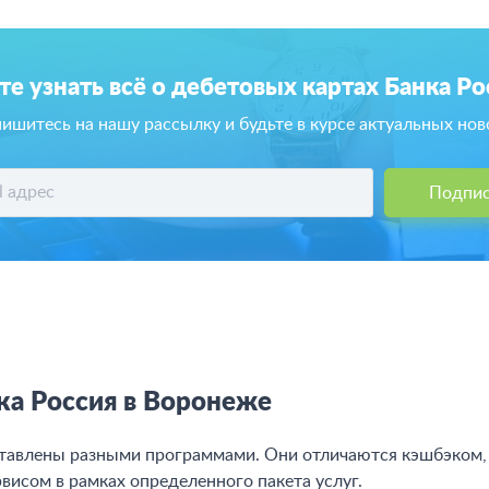
те узнать всё о дебетовых картах Банка Ро
ишитесь на нашу рассылку и будьте в курсе актуальных нов
Подпис
ка Россия в Воронеже
тавлены разными программами. Они отличаются кэшбэком,
висом в рамках определенного пакета услуг.