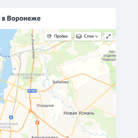
я в Воронеже
Пробки
Слои