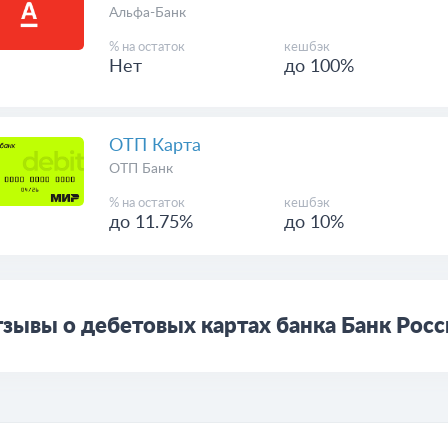
Альфа-Банк
% на остаток
кешбэк
Нет
до 100%
ОТП Карта
ОТП Банк
% на остаток
кешбэк
до 11.75%
до 10%
зывы о дебетовых картах банка Банк Рос