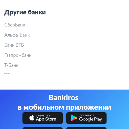
Другие банки
СберБанк
Альфа-Банк
Банк ВТБ
Газпромбанк
Т-Банк
Bankiros
в мобильном приложении