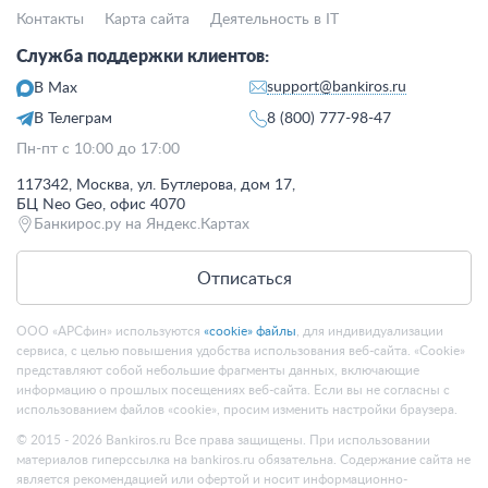
Контакты
Карта сайта
Деятельность в IT
Служба поддержки клиентов:
support@bankiros.ru
В Max
В Телеграм
8 (800) 777-98-47
Пн-пт с 10:00 до 17:00
117342, Москва, ул. Бутлерова, дом 17,
БЦ Neo Geo, офис 4070
Банкирос.ру на Яндекс.Картах
Отписаться
ООО «АРСфин» используются
«cookie» файлы
, для индивидуализации
сервиса, с целью повышения удобства использования веб-сайта. «Cookie»
представляют собой небольшие фрагменты данных, включающие
информацию о прошлых посещениях веб-сайта. Если вы не согласны с
использованием файлов «cookie», просим изменить настройки браузера.
© 2015 - 2026 Bankiros.ru Все права защищены. При использовании
материалов гиперссылка на bankiros.ru обязательна. Содержание сайта не
является рекомендацией или офертой и носит информационно-