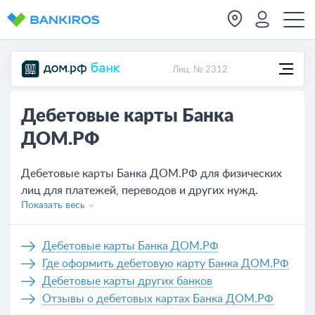
Лиц. № 2312
Дебетовые карты Банка
ДОМ.РФ
Дебетовые карты Банка ДОМ.РФ для физических
лиц для платежей, переводов и других нужд.
Показать весь
Актуальные условия обслуживания всех карт,
которых на сегодня - 2. Удобное оформление
банковской карты Банка ДОМ.РФ не выходя из
Дебетовые карты Банка ДОМ.РФ
дома, нужно только оставить заявку на сайте или
Где оформить дебетовую карту Банка ДОМ.РФ
же обратиться в отделение банка.
Дебетовые карты других банков
Отзывы о дебетовых картах Банка ДОМ.РФ