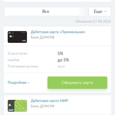
Все
Еще
С кешбэком
Обновлено 07.08.2026
Выгодные
Дебетовая карта «Премиальная»
Банк ДОМ.РФ
С доставкой
5%
% на остаток
Виртуальные
до 5%
кешбэк
Платежная система
Оформить карту
Подробнее
Дебетовая карта МИР
Банк ДОМ.РФ