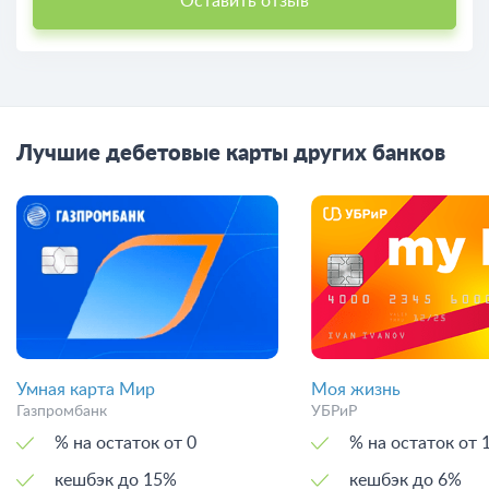
Оставить отзыв
Лучшие дебетовые карты других банков
Умная карта Мир
Моя жизнь
Газпромбанк
УБРиР
% на остаток от 0
% на остаток
кешбэк до 15%
кешбэк до 6%