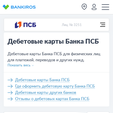
Лиц. № 3251
Дебетовые карты Банка ПСБ
Дебетовые карты Банка ПСБ для физических лиц
для платежей, переводов и других нужд.
Показать весь
Актуальные условия обслуживания всех карт,
которых на сегодня - 9. Удобное оформление
банковской карты Банка ПСБ не выходя из дома,
Дебетовые карты Банка ПСБ
нужно только оставить заявку на сайте или же
Где оформить дебетовую карту Банка ПСБ
обратиться в отделение банка.
Дебетовые карты других банков
Отзывы о дебетовых картах Банка ПСБ