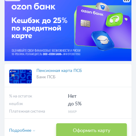
Пенсионная карта ПСБ
Банк ПСБ
Нет
% на остаток
до 5%
кешбэк
Платежная система
Оформить карту
Подробнее