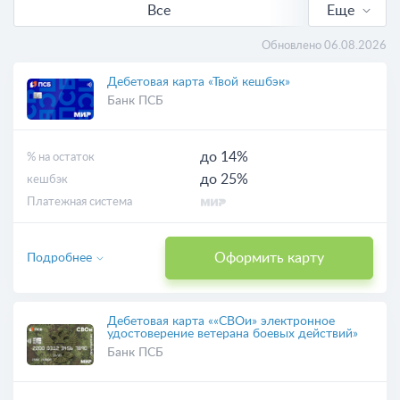
Все
Еще
С кешбэком
Обновлено 06.08.2026
Выгодные
Дебетовая карта «Твой кешбэк»
Банк ПСБ
Бесплатные
до 14%
% на остаток
Онлайн-заявка
до 25%
кешбэк
Платежная система
С доставкой
Оформить карту
Подробнее
Дебетовая карта ««СВОи» электронное
удостоверение ветерана боевых действий»
Банк ПСБ