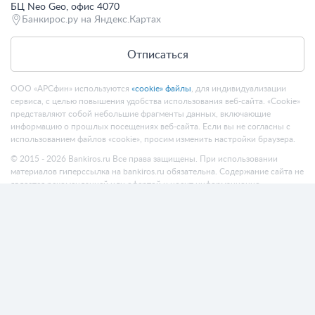
БЦ Neo Geo, офис 4070
Банкирос.ру на Яндекс.Картах
Отписаться
ООО «АРСфин» используются
«cookie» файлы
, для индивидуализации
сервиса, с целью повышения удобства использования веб-сайта. «Cookie»
представляют собой небольшие фрагменты данных, включающие
информацию о прошлых посещениях веб-сайта. Если вы не согласны с
использованием файлов «cookie», просим изменить настройки браузера.
© 2015 - 2026 Bankiros.ru Все права защищены. При использовании
материалов гиперссылка на bankiros.ru обязательна. Содержание сайта не
является рекомендацией или офертой и носит информационно-
справочный характер.
ООО «АРСфин» (ИНН 7722445717, ОГРН 1187746346556) осуществляет
деятельность в области IT
, занимается разработкой и поддержанием
сервиса BANKIROS, который является программным комплексом для
мультифункциональных пользовательских экосистем на основе
технологий интеллектуального анализа данных и искусственного
интеллекта.