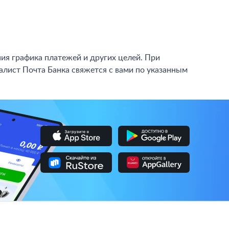
Транспорт должен относиться к легковым авто,
 залог, но они могут существенно сказаться на
ния графика платежей и других целей. При
иалист Почта Банка свяжется с вами по указанным