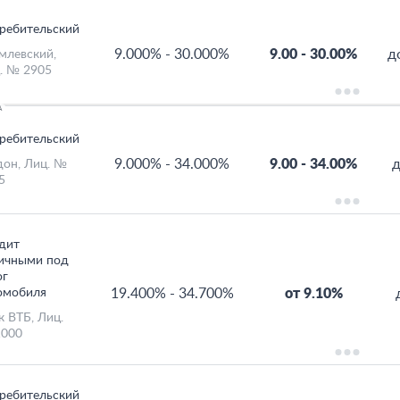
ребительский
9.000%
-
30.000%
9.00
-
30.00%
д
млевский
,
. № 2905
А
ребительский
9.000%
-
34.000%
9.00
-
34.00%
д
дон
, Лиц. №
5
дит
ичными под
ог
омобиля
19.400%
-
34.700%
от 9.10%
к ВТБ
, Лиц.