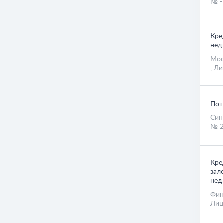
№ -
Кре
нед
Мос
, Ли
Пот
Син
№ 2
Кре
зал
нед
Фин
Лиц