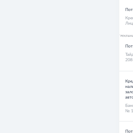
Пот
Кре
Лиц
РЕКЛАМ
Пот
Тай
208
Кре
нал
зал
авт
Бан