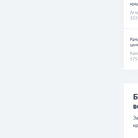
№ 1
Пот
кре
Аго
323
Кре
цел
Кап
575
Б
в