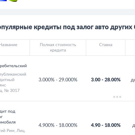
пулярные кредиты под залог авто других 
Название
Полная стоимость
Ставка
кредита
ребительский
публиканский
3.000%
-
29.000%
3.00
-
28.00%
д
дитный
янс
иц. № 3017
дит под
ог
омобиля
4.900%
-
18.000%
4.90
-
18.00%
д
тий Рим
, Лиц.