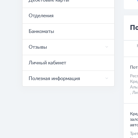
Дебетовые карты
Отделения
По
Банкоматы
Отзывы
Личный кабинет
Пот
Рес
Полезная информация
Кре
Аль
, Л
Кре
зал
авт
Тре