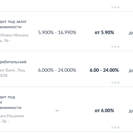
дит под залог
вижимости
5.900%
-
16.990%
от 5.90%
д
ИнвестФинанс
ц. № -
ребительский
6.000%
-
24.000%
6.00
-
24.00%
д
ко-Банк
, Лиц.
838
дит под
ог
вижимости
—
от 6.00%
д
ансРешения
,
. № -