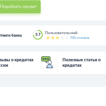
полните анкету и узнайте какие банки и на каких условиях 
едит.
Подобрать кредит
Пользовательский
3.7
тинги банка
700 отзывов
зывы о кредитах
Полезные статьи о
ссии
кредитах