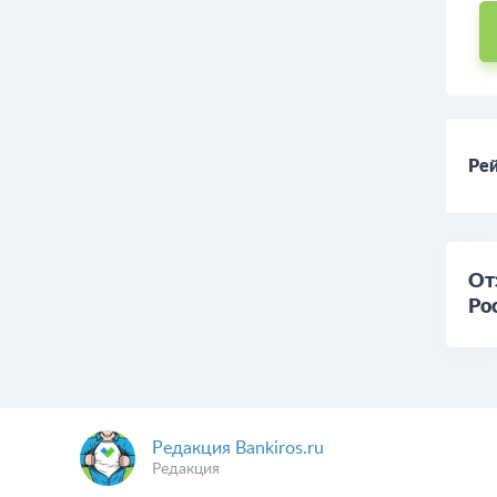
За
кр
Рей
От
Ро