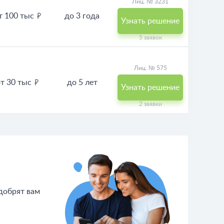
944 заявки
Лиц. № 3231
т 100 тыс
до 3 года
Узнать решение
5 заявок
Лиц. № 575
от 30 тыс
до 5 лет
Узнать решение
2 заявки