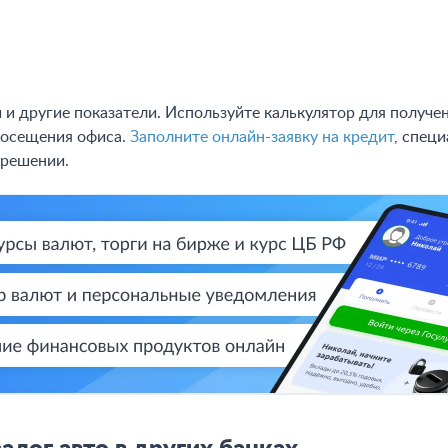
е или под арестом, выступать предметом судебного спора. 
шие повреждения, в Почта Банке готовы рассмотреть и такой
 и другие показатели. Используйте калькулятор для получе
посещения офиса.
Заполните онлайн-заявку на кредит
, спец
 решении.