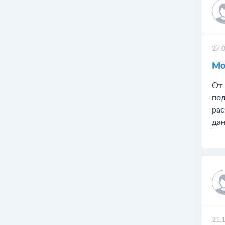
27.
Мо
От 
под
рас
дан
21.