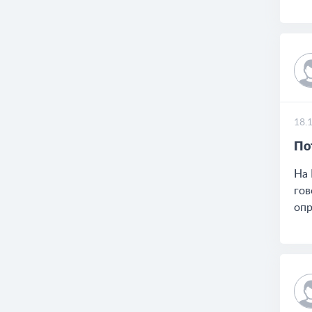
18.
По
На 
гов
опр