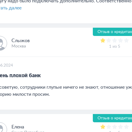
угу надо было подключать дополнительно. Соответственно д
ать далее
Отзыв о кредитах
Слыжов
Москва
1 из 5
06.2024
ень плохой банк
советую, сотрудники глупые ничего не знают, отношение уж
орию милости просим.
Отзыв о кредитах
Елена