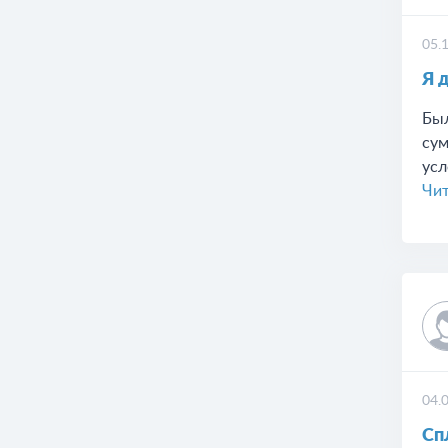
05.
Я 
Был
сум
усл
Чит
04.
Сп