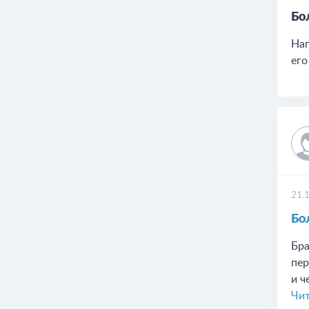
Бо
Наг
его
21.
Бо
Бра
пер
и ч
Чит