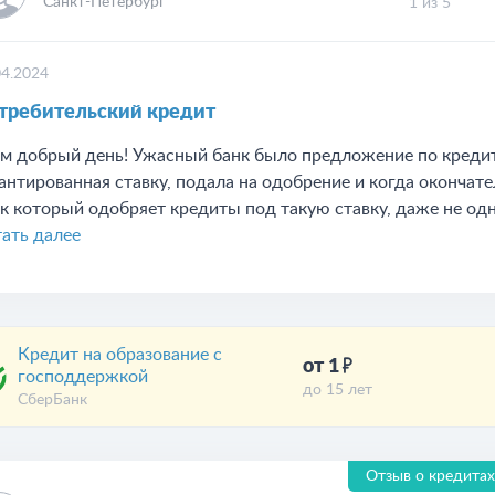
Санкт-Петербург
1 из 5
04.2024
требительский кредит
м добрый день! Ужасный банк было предложение по кредиту
антированная ставку, подала на одобрение и когда окончат
к который одобряет кредиты под такую ставку, даже не одн
ать далее
Кредит на образование с
от 1
господдержкой
до 15 лет
СберБанк
Отзыв о кредитах