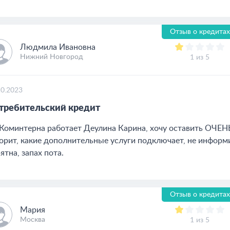
Отзыв о кредитах
Людмила Ивановна
Нижний Новгород
1 из 5
10.2023
требительский кредит
Коминтерна работает Деулина Карина, хочу оставить ОЧЕН
орит, какие дополнительные услуги подключает, не информи
ятна, запах пота.
Отзыв о кредитах
Мария
Москва
1 из 5