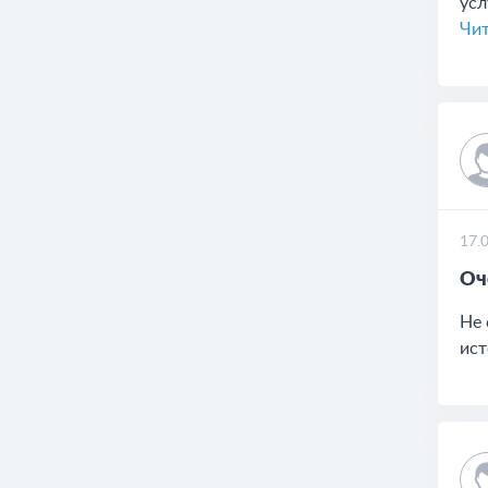
усл
Чит
17.
Оч
Не 
ист