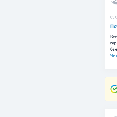
03.
По
Все
гар
бан
Чит