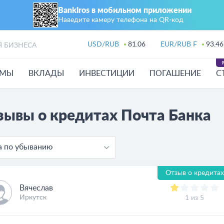
Bankiros в мобильном приложении
Наведите камеру телефона на QR‑код
USD/RUB
81.06
EUR/RUB F
93.46
Я БИЗНЕСА
ЙМЫ
ВКЛАДЫ
ИНВЕСТИЦИИ
ПОГАШЕНИЕ
С
зывы о кредитах Почта Банка
а по убыванию
Отзыв о кредитах
Вячеслав
Иркутск
1 из 5