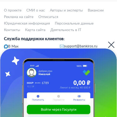
О проекте
СМИ о нас
Авторы и эксперты
Вакансии
Реклама на сайте
Отписаться
Юридическая информация
Персональные данные
Контакты
Карта сайта
Деятельность в IT
Служба поддержки клиентов:
support@bankiros.ru
В Max
В Телеграм
8 (800) 777-98-47
Пн-пт с 10:00 до 17:00
117342, Москва, ул. Бутлерова, дом 17,
БЦ Neo Geo, офис 4070
Банкирос.ру на Яндекс.Картах
Отписаться
ООО «АРСфин» используются
«cookie» файлы
, для индивидуализации
сервиса, с целью повышения удобства использования веб-сайта. «Cookie»
представляют собой небольшие фрагменты данных, включающие