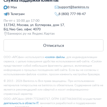
Служба поддержки клиентов:
support@bankiros.ru
В Max
В Телеграм
8 (800) 777-98-47
Пн-пт с 10:00 до 17:00
117342, Москва, ул. Бутлерова, дом 17,
БЦ Neo Geo, офис 4070
Банкирос.ру на Яндекс.Картах
Отписаться
ООО «АРСфин» используются
«cookie» файлы
, для индивидуализации
сервиса, с целью повышения удобства использования веб-сайта. «Cookie»
представляют собой небольшие фрагменты данных, включающие
информацию о прошлых посещениях веб-сайта. Если вы не согласны с
использованием файлов «cookie», просим изменить настройки браузера.
© 2015 - 2026 Bankiros.ru Все права защищены. При использовании
материалов гиперссылка на bankiros.ru обязательна. Содержание сайта не
является рекомендацией или офертой и носит информационно-
справочный характер.
ООО «АРСфин» (ИНН 7722445717, ОГРН 1187746346556) осуществляет
деятельность в области IT
, занимается разработкой и поддержанием