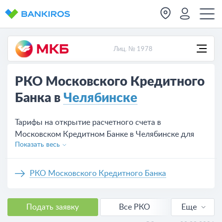
Лиц. № 1978
РКО Московского Кредитного
Банка в
Челябинске
Тарифы на открытие расчетного счета в
Московском Кредитном Банке в Челябинске для
Показать весь
ИП и юридических лиц, предложений на сегодня —
4.
РКО Московского Кредитного Банка
Подать заявку
Все РКО
Еще
РКО для ИП