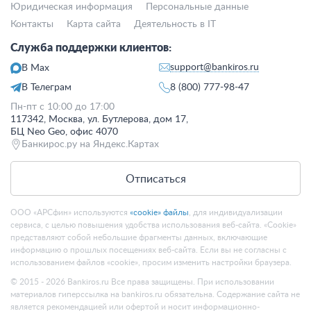
Юридическая информация
Персональные данные
Контакты
Карта сайта
Деятельность в IT
Служба поддержки клиентов:
support@bankiros.ru
В Max
В Телеграм
8 (800) 777-98-47
Пн-пт с 10:00 до 17:00
117342, Москва, ул. Бутлерова, дом 17,
БЦ Neo Geo, офис 4070
Банкирос.ру на Яндекс.Картах
Отписаться
ООО «АРСфин» используются
«cookie» файлы
, для индивидуализации
сервиса, с целью повышения удобства использования веб-сайта. «Cookie»
представляют собой небольшие фрагменты данных, включающие
информацию о прошлых посещениях веб-сайта. Если вы не согласны с
использованием файлов «cookie», просим изменить настройки браузера.
© 2015 - 2026 Bankiros.ru Все права защищены. При использовании
материалов гиперссылка на bankiros.ru обязательна. Содержание сайта не
является рекомендацией или офертой и носит информационно-