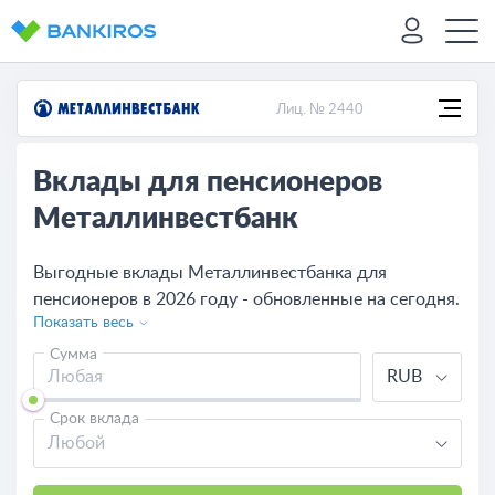
Лиц. № 2440
Вклады для пенсионеров
Металлинвестбанк
Выгодные вклады Металлинвестбанка для
пенсионеров в 2026 году - обновленные на сегодня.
Показать весь
Посмотрите условия по пенсионным вкладам в
Металлинвестбанке, рассчитайте калькулятором
Сумма
RUB
доходность и сравните с программами других
банков.
Срок вклада
Любой