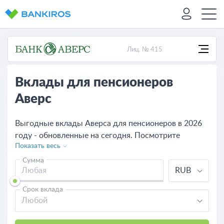
Лиц. № 415
Вклады для пенсионеров
Аверс
Выгодные вклады Аверса для пенсионеров в 2026
году - обновленные на сегодня. Посмотрите
Показать весь
условия по пенсионным вкладам в Аверсе,
рассчитайте калькулятором доходность и сравните
Сумма
RUB
с программами других банков.
Срок вклада
Любой