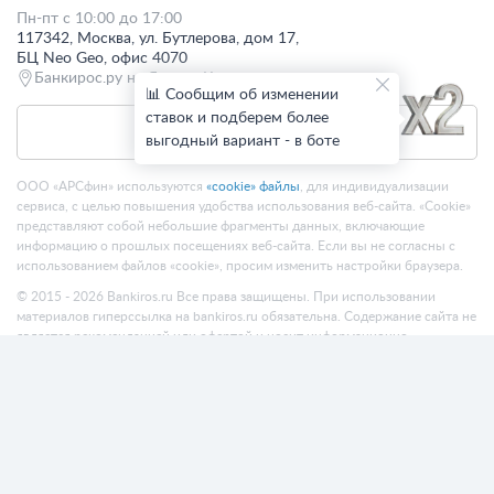
Пн-пт с 10:00 до 17:00
117342, Москва, ул. Бутлерова, дом 17,
БЦ Neo Geo, офис 4070
Банкирос.ру на Яндекс.Картах
📊 Сообщим об изменении
ставок и подберем более
Отписаться
выгодный вариант - в боте
ООО «АРСфин» используются
«cookie» файлы
, для индивидуализации
сервиса, с целью повышения удобства использования веб-сайта. «Cookie»
представляют собой небольшие фрагменты данных, включающие
информацию о прошлых посещениях веб-сайта. Если вы не согласны с
использованием файлов «cookie», просим изменить настройки браузера.
© 2015 - 2026 Bankiros.ru Все права защищены. При использовании
материалов гиперссылка на bankiros.ru обязательна. Содержание сайта не
является рекомендацией или офертой и носит информационно-
справочный характер.
ООО «АРСфин» (ИНН 7722445717, ОГРН 1187746346556) осуществляет
деятельность в области IT
, занимается разработкой и поддержанием
сервиса BANKIROS, который является программным комплексом для
мультифункциональных пользовательских экосистем на основе
технологий интеллектуального анализа данных и искусственного
интеллекта.