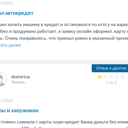
04.2023
зял автокредит
ил купить машину в кредит и остановился по итогу на вари
бно и продумано работает, я заявку онлайн оформил, карту
ь. Очень понравилось, что приехал ровно в указанный промеж
ать далее
Отзыв о другом
ekaterina
Тюмень
1 из 5
11.2020
ры и хапужники
тоянно снимала с карты хоум кредит банка деньги без коми