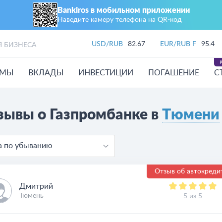
Bankiros в мобильном приложении
Наведите камеру телефона на QR‑код
USD/RUB
82.67
EUR/RUB F
95.4
Я БИЗНЕСА
ЙМЫ
ВКЛАДЫ
ИНВЕСТИЦИИ
ПОГАШЕНИЕ
С
зывы о Газпромбанке в
Тюмени
а по убыванию
Отзыв об автокреди
Дмитрий
Тюмень
5 из 5