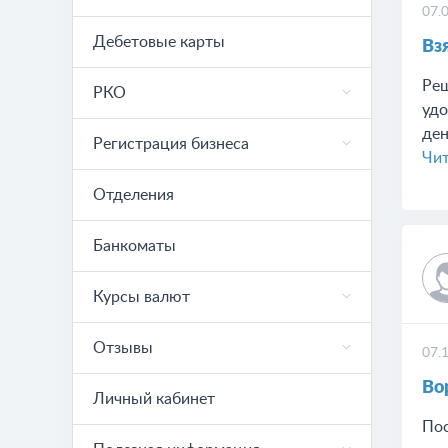
07.
Дебетовые карты
​В
Реш
РКО
удо
ден
Регистрация бизнеса
Чит
Отделения
Банкоматы
Курсы валют
Отзывы
07.
Во
Личный кабинет
Пос