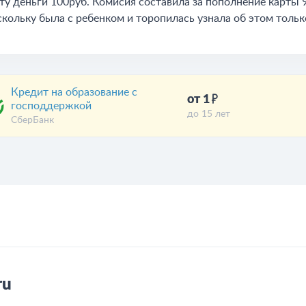
ту деньги 100руб. Комисия составила за пополнение карты 9
кольку была с ребенком и торопилась узнала об этом только
Кредит на образование с
от 1
господдержкой
до 15 лет
СберБанк
ru