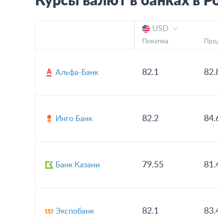
Курсы валют в банках в
Р
USD
Покупка
Про
82.1
82.
Альфа-Банк
82.2
84.
Инго Банк
79.55
81.
Банк Казани
82.1
83.
Экспобанк