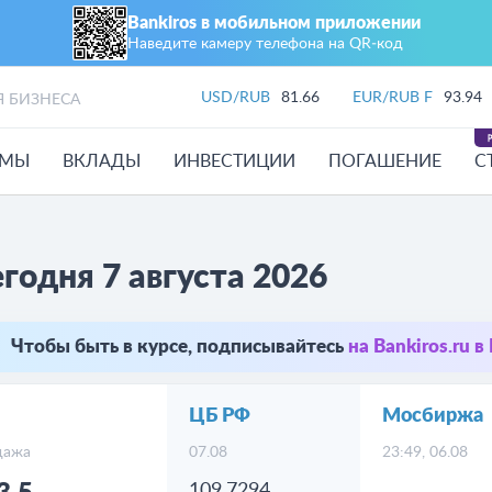
Bankiros в мобильном приложении
Наведите камеру телефона на QR‑код
USD/RUB
81.66
EUR/RUB F
93.94
Я БИЗНЕСА
ЙМЫ
ВКЛАДЫ
ИНВЕСТИЦИИ
ПОГАШЕНИЕ
С
годня 7 августа 2026
Чтобы быть в курсе, подписывайтесь
на Bankiros.ru 
ЦБ РФ
Мосбиржа
дажа
07.08
23:49, 06.08
109.7294