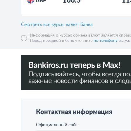
106.5
11
GBP
Смотреть все курсы валют банка
Информация о курсах обмена валют является справо
Перед поездкой в банк уточните
по телефону
актуал
Контактная информация
Официальный сайт