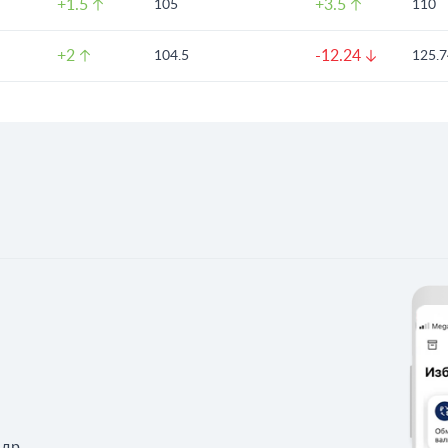
+1.5
+3.5
105
110
+2
-12.24
104.5
125.7
 др.