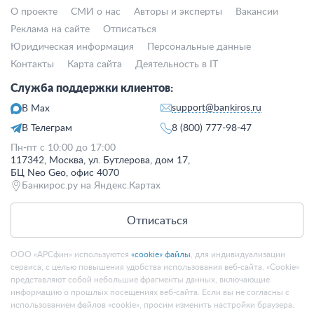
О проекте
СМИ о нас
Авторы и эксперты
Вакансии
Реклама на сайте
Отписаться
Юридическая информация
Персональные данные
Контакты
Карта сайта
Деятельность в IT
Служба поддержки клиентов:
support@bankiros.ru
В Max
В Телеграм
8 (800) 777-98-47
Пн-пт с 10:00 до 17:00
117342, Москва, ул. Бутлерова, дом 17,
БЦ Neo Geo, офис 4070
Банкирос.ру на Яндекс.Картах
Отписаться
ООО «АРСфин» используются
«cookie» файлы
, для индивидуализации
сервиса, с целью повышения удобства использования веб-сайта. «Cookie»
представляют собой небольшие фрагменты данных, включающие
информацию о прошлых посещениях веб-сайта. Если вы не согласны с
использованием файлов «cookie», просим изменить настройки браузера.