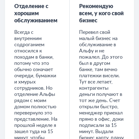
Отделение с
Рекомендую
хорошим
всем, у кого свой
обслуживанием
бизнес
Всегда с
Перевел свой
внутренним
малый бизнес на
содроганием
обслуживание в
относился к
Альфу и не
походам в банки,
пожалел. До этого
потому что это
был в другом
обычно означает
банке, там вечно
очереди, бумажки
платежки висели.
и хмурых
Тут все летает,
сотрудников. Но
контрагенты
отделение Альфы
деньги получают в
рядом с моим
тот же день. Счет
домом полностью
открыли быстро,
перевернуло это
менеджер приехал
представление. На
прямо в офис, доки
прошлой неделе я
подписали за 15
зашел туда на 15
минут. Выдали
минут, чтобы
бизнес карту, плачу