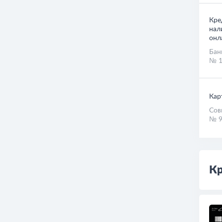
Кре
нал
онл
Бан
№ 1
Кар
Сов
№ 9
Кр