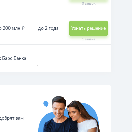
0 заявок
о 200 млн
до 2 года
Узнать решение
1 заявка
к Барс Банка
одобрят вам