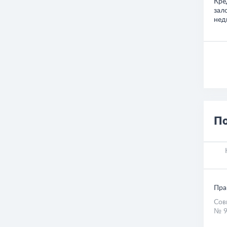
Кре
зал
нед
По
Пра
Сов
№ 9