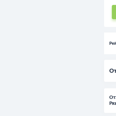
Рей
От
От
Ря