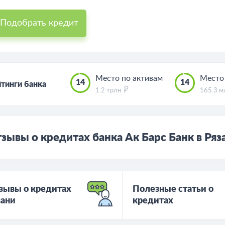
Подобрать кредит
Место по активам
Место
14
14
тинги банка
1.2 трлн
165.3 
зывы о кредитах банка Ак Барс Банк в Ряз
зывы о кредитах
Полезные статьи о
зани
кредитах