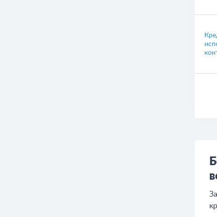
Кре
исп
кон
Б
в
За
кр