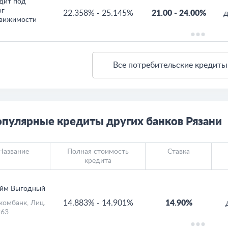
дит под
ог
22.358%
-
25.145%
21.00
-
24.00%
д
вижимости
Все потребительские кредиты
пулярные кредиты других банков Рязани
Название
Полная стоимость
Ставка
кредита
йм Выгодный
14.883%
-
14.901%
14.90%
комбанк
, Лиц.
63