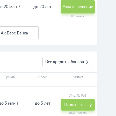
о 20 млн
до 20 лет
Узнать решение
89 заявок
 Ак Барс Банка
Все кредиты банков
Сумма
Срок
Заявка
Лиц. № 963
до 5 млн
до 5 лет
Подать заявку
48373 заявки