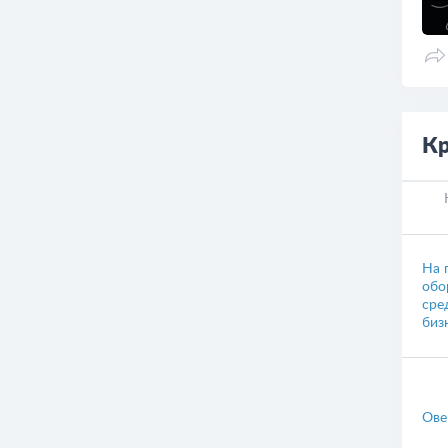
Кр
На 
обо
сре
биз
Ове