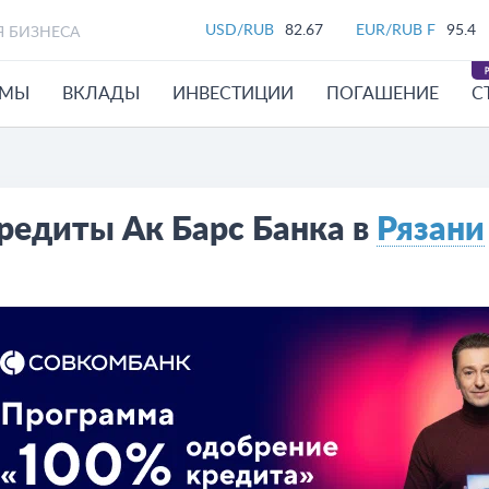
USD/RUB
82.67
EUR/RUB F
95.4
Я БИЗНЕСА
ЙМЫ
ВКЛАДЫ
ИНВЕСТИЦИИ
ПОГАШЕНИЕ
С
редиты Ак Барс Банка в
Рязани