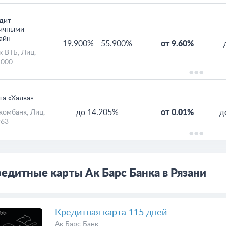
дит
ичными
айн
19.900%
-
55.900%
от 9.60%
к ВТБ
, Лиц.
000
та «Халва»
до 14.205%
от 0.01%
д
комбанк
, Лиц.
63
едитные карты Ак Барс Банка в Рязани
Кредитная карта 115 дней
Ак Барс Банк