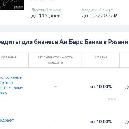
Льготный период
Кредитный лимит
до 115 дней
до 1 000 000 ₽
едиты для бизнеса Ак Барс Банка в Рязани
Название
Полная стоимость
Ставка
кредита
пополнение
ротных
—
от 10.00%
д
дств малому
несу
рдрафт
—
от 10.00%
д